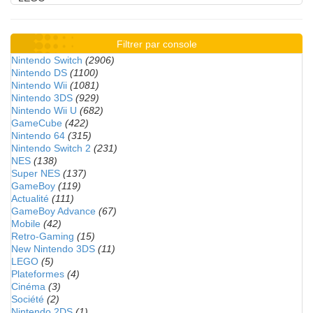
Filtrer par console
Nintendo Switch
(2906)
Nintendo DS
(1100)
Nintendo Wii
(1081)
Nintendo 3DS
(929)
Nintendo Wii U
(682)
GameCube
(422)
Nintendo 64
(315)
Nintendo Switch 2
(231)
NES
(138)
Super NES
(137)
GameBoy
(119)
Actualité
(111)
GameBoy Advance
(67)
Mobile
(42)
Retro-Gaming
(15)
New Nintendo 3DS
(11)
LEGO
(5)
Plateformes
(4)
Cinéma
(3)
Société
(2)
Nintendo 2DS
(1)