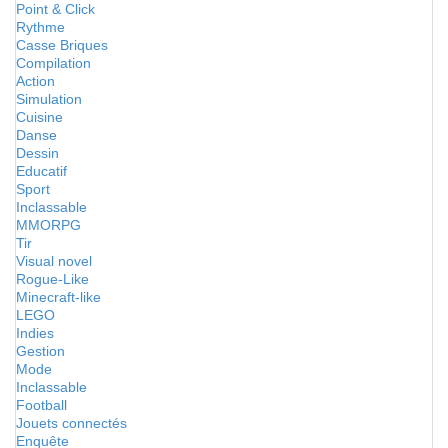
Point & Click
Rythme
Casse Briques
Compilation
Action
Simulation
Cuisine
Danse
Dessin
Educatif
Sport
Inclassable
MMORPG
Tir
Visual novel
Rogue-Like
Minecraft-like
LEGO
Indies
Gestion
Mode
Inclassable
Football
Jouets connectés
Enquête