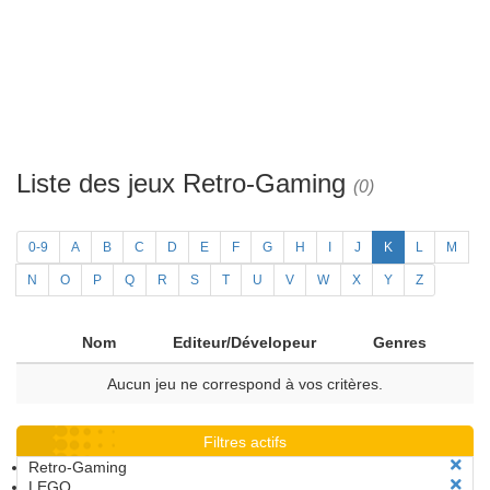
Liste des jeux Retro-Gaming
(0)
0-9
A
B
C
D
E
F
G
H
I
J
K
L
M
N
O
P
Q
R
S
T
U
V
W
X
Y
Z
Nom
Editeur/Dévelopeur
Genres
Aucun jeu ne correspond à vos critères.
Filtres actifs
Retro-Gaming
LEGO