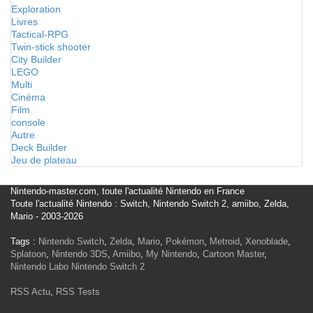
Exploration
Livres
Tactical-RPG
Twin-stick shooter
City Builder
LEGO
Multi
Cinéma
Film
console
Autre
Deck Builder
Jeu de plateau
Nintendo-master.com, toute l'actualité Nintendo en France
Toute l'actualité Nintendo : Switch, Nintendo Switch 2, amiibo, Zelda,
Mario - 2003-2026
Tags :
Nintendo Switch
,
Zelda
,
Mario
,
Pokémon
,
Metroid
,
Xenoblade
,
Splatoon
,
Nintendo 3DS
,
Amiibo
,
My Nintendo
,
Cartoon Master
,
Nintendo Labo
Nintendo Switch 2
RSS Actu
,
RSS Tests