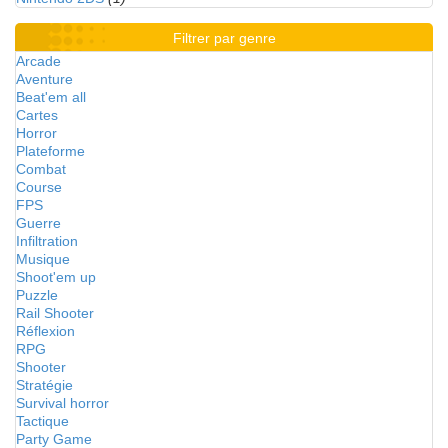
Filtrer par genre
Arcade
Aventure
Beat'em all
Cartes
Horror
Plateforme
Combat
Course
FPS
Guerre
Infiltration
Musique
Shoot'em up
Puzzle
Rail Shooter
Réflexion
RPG
Shooter
Stratégie
Survival horror
Tactique
Party Game