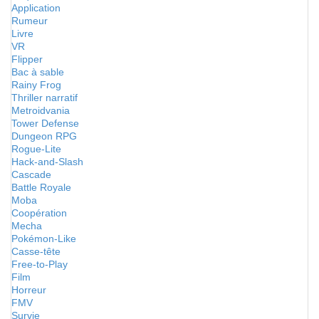
Application
Rumeur
Livre
VR
Flipper
Bac à sable
Rainy Frog
Thriller narratif
Metroidvania
Tower Defense
Dungeon RPG
Rogue-Lite
Hack-and-Slash
Cascade
Battle Royale
Moba
Coopération
Mecha
Pokémon-Like
Casse-tête
Free-to-Play
Film
Horreur
FMV
Survie