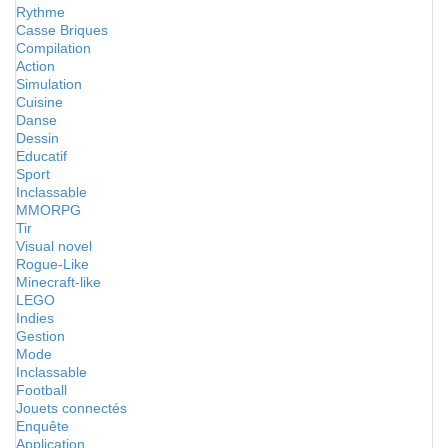
Rythme
Casse Briques
Compilation
Action
Simulation
Cuisine
Danse
Dessin
Educatif
Sport
Inclassable
MMORPG
Tir
Visual novel
Rogue-Like
Minecraft-like
LEGO
Indies
Gestion
Mode
Inclassable
Football
Jouets connectés
Enquête
Application