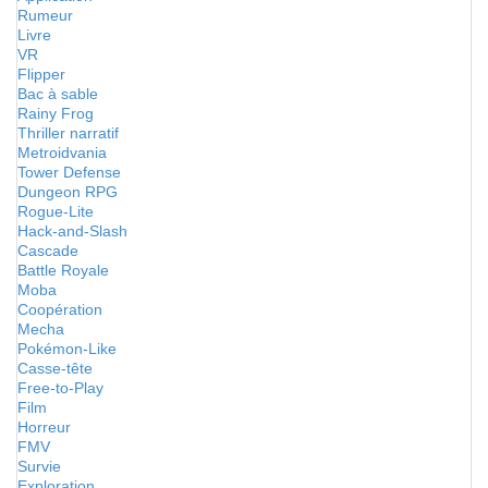
Rumeur
Livre
VR
Flipper
Bac à sable
Rainy Frog
Thriller narratif
Metroidvania
Tower Defense
Dungeon RPG
Rogue-Lite
Hack-and-Slash
Cascade
Battle Royale
Moba
Coopération
Mecha
Pokémon-Like
Casse-tête
Free-to-Play
Film
Horreur
FMV
Survie
Exploration