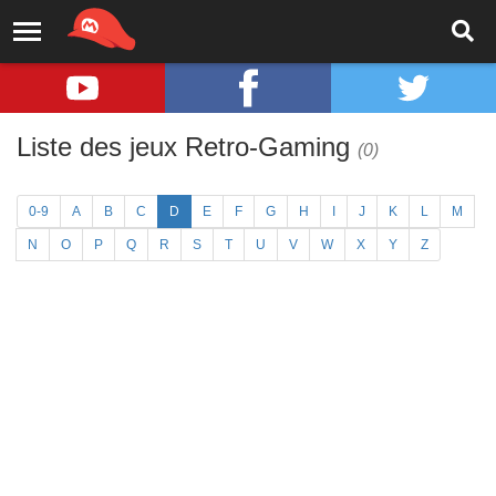
Liste des jeux Retro-Gaming
(0)
0-9
A
B
C
D
E
F
G
H
I
J
K
L
M
N
O
P
Q
R
S
T
U
V
W
X
Y
Z