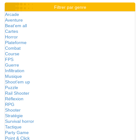
Filtrer par genre
Arcade
Aventure
Beat'em all
Cartes
Horror
Plateforme
Combat
Course
FPS
Guerre
Infiltration
Musique
Shoot'em up
Puzzle
Rail Shooter
Réflexion
RPG
Shooter
Stratégie
Survival horror
Tactique
Party Game
Point & Click