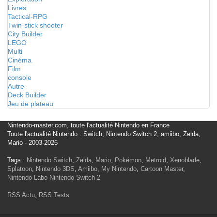
Livres
Tactical-RPG
Twin-stick shooter
City Builder
LEGO
Multi
Cinéma
Film
console
Autre
Deck Builder
Jeu de plateau
Nintendo-master.com, toute l'actualité Nintendo en France
Toute l'actualité Nintendo : Switch, Nintendo Switch 2, amiibo, Zelda,
Mario - 2003-2026
Tags :
Nintendo Switch
,
Zelda
,
Mario
,
Pokémon
,
Metroid
,
Xenoblade
,
Splatoon
,
Nintendo 3DS
,
Amiibo
,
My Nintendo
,
Cartoon Master
,
Nintendo Labo
Nintendo Switch 2
RSS Actu
,
RSS Tests