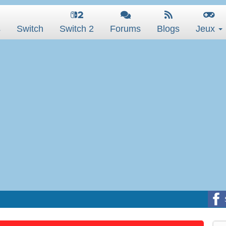
s
Switch
Switch 2
Forums
Blogs
Jeux