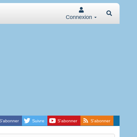
Connexion
S'abonner
Suivre
S'abonner
S'abonner