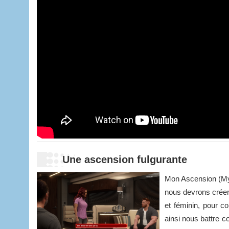
Une ascension fulgurante
Mon Ascension (My 
nous devrons créer
et féminin, pour c
ainsi nous battre 