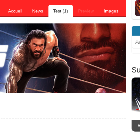
Accueil
News
Test (1)
Preview
Images
Pa
Su