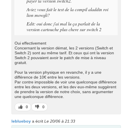
payer la version switch2.
Aviez vous fait le test de la compil aladdin roi
lion mowgli?
Edit: oui donc j'ai mal lu ça parlait de la
version cartouche plus chere sur switch 2
Oui effectivement
Concernant la version démat, les 2 versions (Switch et
Switch 2) sont au même tarif. Et ceux qui ont la version
Switch 2 pouvaient avoir le patch de mise à niveau
gratuit.
Pour la version physique en revanche, il y a une
différence de 10€ entre les versions.
Par contre impossible de voir une quelconque différence
entre les deux versions, et les dev eux-même suggèrent
de prendre la version de notre choix, sans argumenter
une quelconque différence.
J’aime
J’aime
0
0
pas
leblueboy
a écrit
Le 20/06 à 21:33