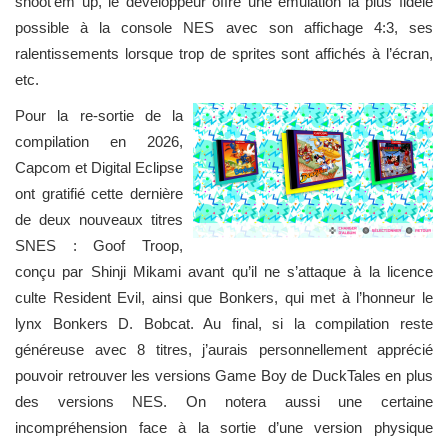
shoot'em up, le développeur offre une émulation la plus fidèle
possible à la console NES avec son affichage 4:3, ses
ralentissements lorsque trop de sprites sont affichés à l’écran,
etc.
Pour la re-sortie de la
compilation en 2026,
Capcom et Digital Eclipse
ont gratifié cette dernière
de deux nouveaux titres
SNES : Goof Troop,
conçu par Shinji Mikami avant qu’il ne s’attaque à la licence
culte Resident Evil, ainsi que Bonkers, qui met à l’honneur le
lynx Bonkers D. Bobcat. Au final, si la compilation reste
généreuse avec 8 titres, j’aurais personnellement apprécié
pouvoir retrouver les versions Game Boy de DuckTales en plus
des versions NES. On notera aussi une certaine
incompréhension face à la sortie d’une version physique