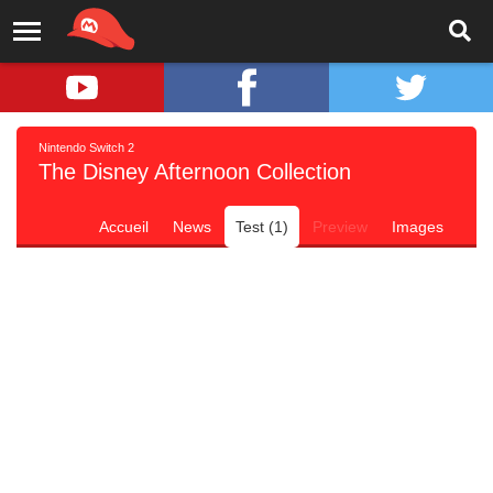
Nintendo Switch 2
The Disney Afternoon Collection
Accueil
News
Test (1)
Preview
Images