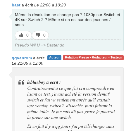
bast
a écrit
Le 22/06 à 10:23
Même la résolution ne change pas ? 1080p sur Switch et
4K sur Switch 2 ? Même si on est sur des jeux nes /
snes.
J’aime
J’aime
0
0
pas
Pseudo Wii U => Bastendo
ggvanrom
a écrit
Auteur
Relation Presse - Rédacteur - Testeur
Le 21/06 à 12:00
leblueboy a écrit :
Contrairement à ce que j'ai cru comprendre en
lisant ce test, j'avais acheté la version demat'
switch et j'ai vu seulement après qu'il existait
une version switch2, dissociée, mais faisant la
même taille. Je me suis dit pas grave je pourrai
la preter sur une switch.
Et en fait il y a qq jours j'ai pu télécharger sans