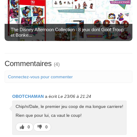
The Disney Afternoon Collection : 8 jeux dont Goof Troop
et Bonke...
Commentaires
(4)
Connectez-vous pour commenter
OBOTCHAMAN
a écrit
Le 23/06 à 21:24
Chip/n/Dale, le premier jeu coop de ma longue carriere!
Rien que pour lui, ca vaut le coup!
J’aime
J’aime
0
0
pas