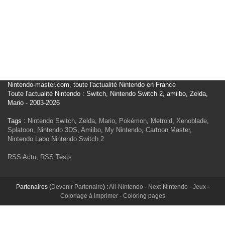
Nintendo-master.com, toute l'actualité Nintendo en France
Toute l'actualité Nintendo : Switch, Nintendo Switch 2, amiibo, Zelda,
Mario - 2003-2026
Tags :
Nintendo Switch
,
Zelda
,
Mario
,
Pokémon
,
Metroid
,
Xenoblade
,
Splatoon
,
Nintendo 3DS
,
Amiibo
,
My Nintendo
,
Cartoon Master
,
Nintendo Labo
Nintendo Switch 2
RSS Actu
,
RSS Tests
Partenaires (
Devenir Partenaire
) :
All-Nintendo
-
Next-Nintendo
-
Jeux
-
Coloriage à imprimer
-
Coloring pages