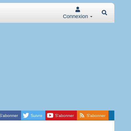
Connexion
S'abonner
Suivre
S'abonner
S'abonner