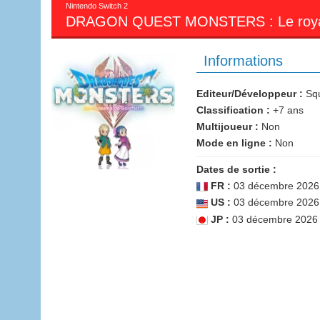
Nintendo Switch 2
DRAGON QUEST MONSTERS : Le royaum
Informations
Editeur/Développeur :
Squ
Classification :
+7 ans
Multijoueur :
Non
Mode en ligne :
Non
Dates de sortie :
FR :
03 décembre 2026
US :
03 décembre 2026
JP :
03 décembre 2026