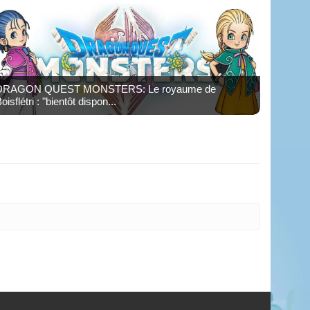
DRAGON QUEST MONSTERS: Le royaume de
oisflétri : "bientôt dispon...