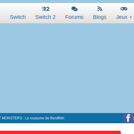
s
Switch
Switch 2
Forums
Blogs
Jeux
ONSTERS : Le royaume de Boisflétri