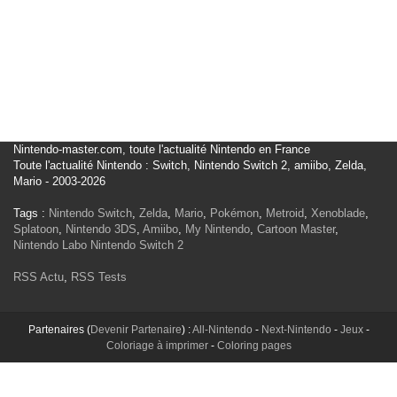
Nintendo-master.com, toute l'actualité Nintendo en France
Toute l'actualité Nintendo : Switch, Nintendo Switch 2, amiibo, Zelda,
Mario - 2003-2026
Tags :
Nintendo Switch
,
Zelda
,
Mario
,
Pokémon
,
Metroid
,
Xenoblade
,
Splatoon
,
Nintendo 3DS
,
Amiibo
,
My Nintendo
,
Cartoon Master
,
Nintendo Labo
Nintendo Switch 2
RSS Actu
,
RSS Tests
Partenaires (
Devenir Partenaire
) :
All-Nintendo
-
Next-Nintendo
-
Jeux
-
Coloriage à imprimer
-
Coloring pages