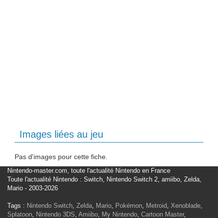
Images liées au jeu
Pas d'images pour cette fiche.
Nintendo-master.com, toute l'actualité Nintendo en France
Toute l'actualité Nintendo : Switch, Nintendo Switch 2, amiibo, Zelda,
Mario - 2003-2026
Tags :
Nintendo Switch
,
Zelda
,
Mario
,
Pokémon
,
Metroid
,
Xenoblade
,
Splatoon
,
Nintendo 3DS
,
Amiibo
,
My Nintendo
,
Cartoon Master
,