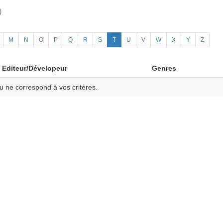
)
M
N
O
P
Q
R
S
T
U
V
W
X
Y
Z
Editeur/Dévelopeur
Genres
u ne correspond à vos critères.