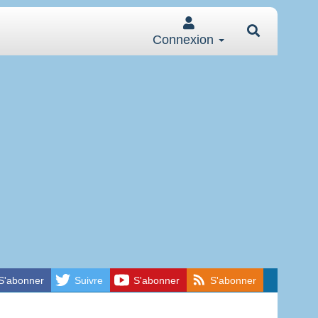
Connexion
S'abonner
Suivre
S'abonner
S'abonner