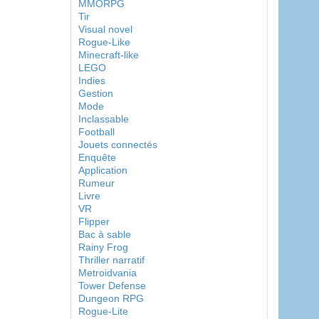
MMORPG
Tir
Visual novel
Rogue-Like
Minecraft-like
LEGO
Indies
Gestion
Mode
Inclassable
Football
Jouets connectés
Enquête
Application
Rumeur
Livre
VR
Flipper
Bac à sable
Rainy Frog
Thriller narratif
Metroidvania
Tower Defense
Dungeon RPG
Rogue-Lite