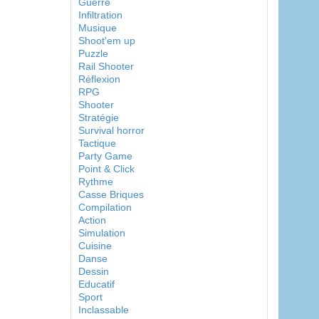
Guerre
Infiltration
Musique
Shoot'em up
Puzzle
Rail Shooter
Réflexion
RPG
Shooter
Stratégie
Survival horror
Tactique
Party Game
Point & Click
Rythme
Casse Briques
Compilation
Action
Simulation
Cuisine
Danse
Dessin
Educatif
Sport
Inclassable