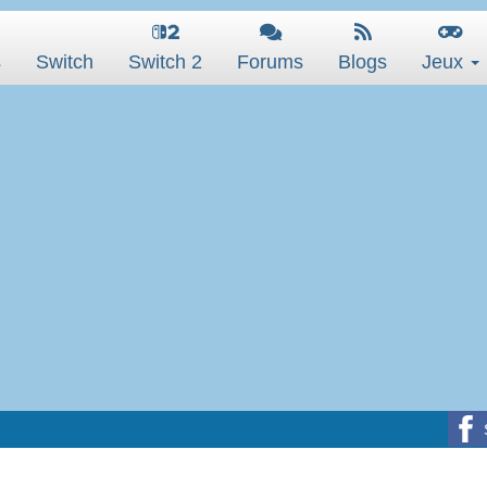
s
Switch
Switch 2
Forums
Blogs
Jeux