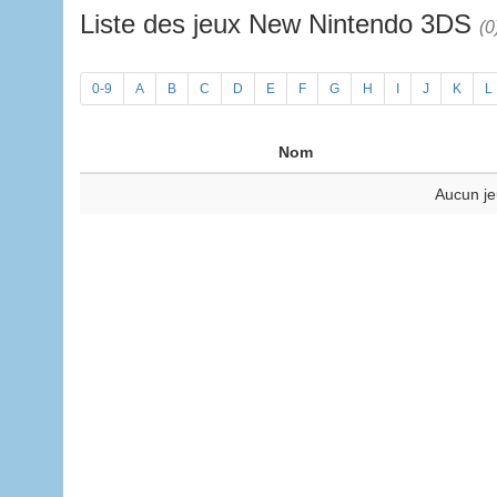
Liste des jeux New Nintendo 3DS
(0
0-9
A
B
C
D
E
F
G
H
I
J
K
L
Nom
Aucun je