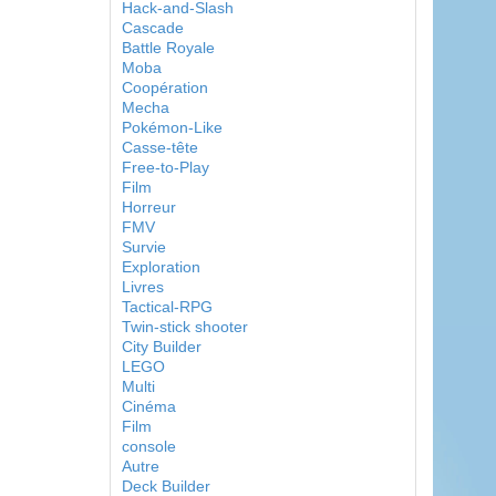
Hack-and-Slash
Cascade
Battle Royale
Moba
Coopération
Mecha
Pokémon-Like
Casse-tête
Free-to-Play
Film
Horreur
FMV
Survie
Exploration
Livres
Tactical-RPG
Twin-stick shooter
City Builder
LEGO
Multi
Cinéma
Film
console
Autre
Deck Builder