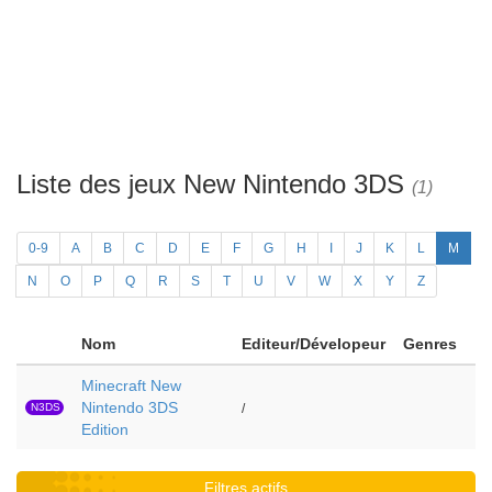
Liste des jeux New Nintendo 3DS
(1)
0-9
A
B
C
D
E
F
G
H
I
J
K
L
M
N
O
P
Q
R
S
T
U
V
W
X
Y
Z
Nom
Editeur/Dévelopeur
Genres
Minecraft New
Nintendo 3DS
N3DS
/
Edition
Filtres actifs