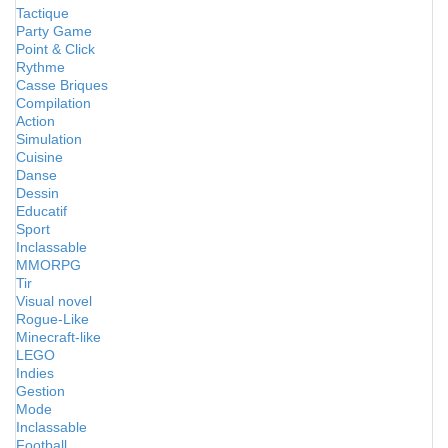
Tactique
Party Game
Point & Click
Rythme
Casse Briques
Compilation
Action
Simulation
Cuisine
Danse
Dessin
Educatif
Sport
Inclassable
MMORPG
Tir
Visual novel
Rogue-Like
Minecraft-like
LEGO
Indies
Gestion
Mode
Inclassable
Football