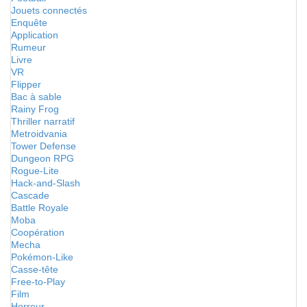
Jouets connectés
Enquête
Application
Rumeur
Livre
VR
Flipper
Bac à sable
Rainy Frog
Thriller narratif
Metroidvania
Tower Defense
Dungeon RPG
Rogue-Lite
Hack-and-Slash
Cascade
Battle Royale
Moba
Coopération
Mecha
Pokémon-Like
Casse-tête
Free-to-Play
Film
Horreur