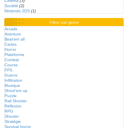
Cinéma
(3)
Société
(2)
Nintendo 2DS
(1)
Filtrer par genre
Arcade
Aventure
Beat'em all
Cartes
Horror
Plateforme
Combat
Course
FPS
Guerre
Infiltration
Musique
Shoot'em up
Puzzle
Rail Shooter
Réflexion
RPG
Shooter
Stratégie
Survival horror