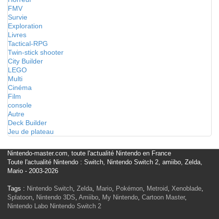
FMV
Survie
Exploration
Livres
Tactical-RPG
Twin-stick shooter
City Builder
LEGO
Multi
Cinéma
Film
console
Autre
Deck Builder
Jeu de plateau
Nintendo-master.com, toute l'actualité Nintendo en France
Toute l'actualité Nintendo : Switch, Nintendo Switch 2, amiibo, Zelda,
Mario - 2003-2026
Tags :
Nintendo Switch
,
Zelda
,
Mario
,
Pokémon
,
Metroid
,
Xenoblade
,
Splatoon
,
Nintendo 3DS
,
Amiibo
,
My Nintendo
,
Cartoon Master
,
Nintendo Labo
Nintendo Switch 2