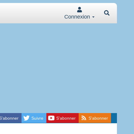
Connexion
S'abonner
Suivre
S'abonner
S'abonner