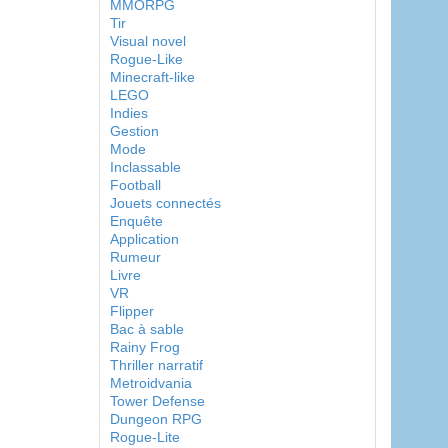
MMORPG
Tir
Visual novel
Rogue-Like
Minecraft-like
LEGO
Indies
Gestion
Mode
Inclassable
Football
Jouets connectés
Enquête
Application
Rumeur
Livre
VR
Flipper
Bac à sable
Rainy Frog
Thriller narratif
Metroidvania
Tower Defense
Dungeon RPG
Rogue-Lite