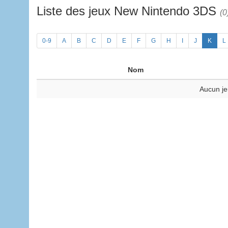
Liste des jeux New Nintendo 3DS
(0
0-9
A
B
C
D
E
F
G
H
I
J
K
L
Nom
Aucun je