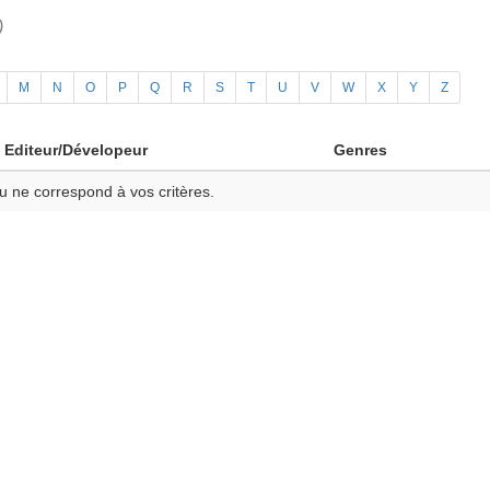
)
M
N
O
P
Q
R
S
T
U
V
W
X
Y
Z
Editeur/Dévelopeur
Genres
u ne correspond à vos critères.