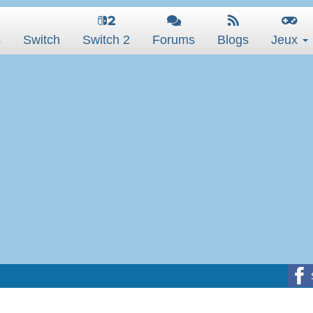
s
Switch
Switch 2
Forums
Blogs
Jeux