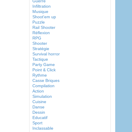
Guerre
Infiltration
Musique
Shoot'em up
Puzzle
Rail Shooter
Réflexion
RPG
Shooter
Stratégie
Survival horror
Tactique
Party Game
Point & Click
Rythme
Casse Briques
Compilation
Action
Simulation
Cuisine
Danse
Dessin
Educatif
Sport
Inclassable