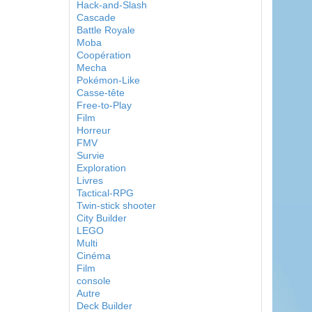
Hack-and-Slash
Cascade
Battle Royale
Moba
Coopération
Mecha
Pokémon-Like
Casse-tête
Free-to-Play
Film
Horreur
FMV
Survie
Exploration
Livres
Tactical-RPG
Twin-stick shooter
City Builder
LEGO
Multi
Cinéma
Film
console
Autre
Deck Builder