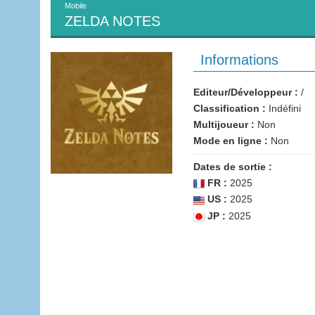
Mobile
ZELDA NOTES
Informations
Editeur/Développeur :
/
Classification :
Indéfini
Multijoueur :
Non
Mode en ligne :
Non
Dates de sortie :
FR :
2025
US :
2025
JP :
2025