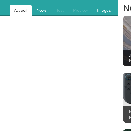
N
Accueil
News
Test
Preview
Images
Z
N
N
N