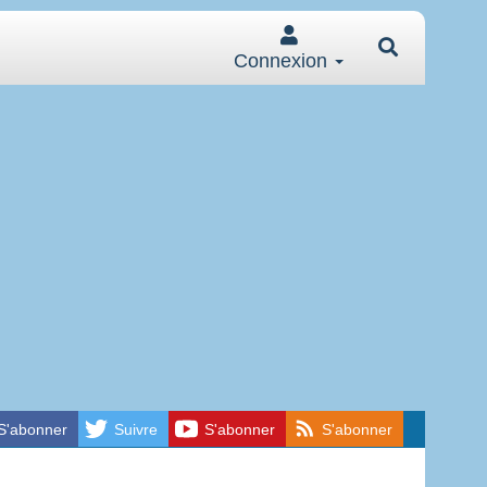
Connexion
S'abonner
Suivre
S'abonner
S'abonner