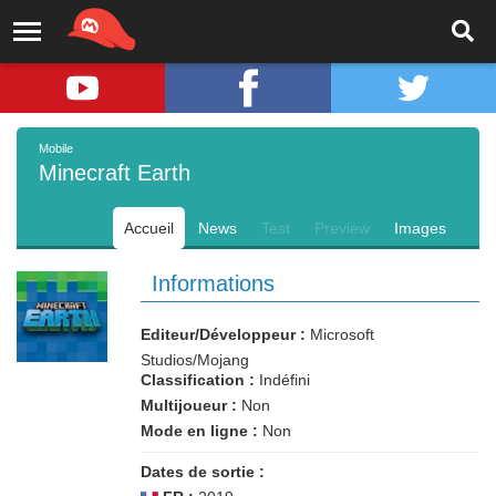
Mobile
Minecraft Earth
Accueil
News
Test
Preview
Images
Informations
Editeur/Développeur :
Microsoft
Studios/Mojang
Classification :
Indéfini
Multijoueur :
Non
Mode en ligne :
Non
Dates de sortie :