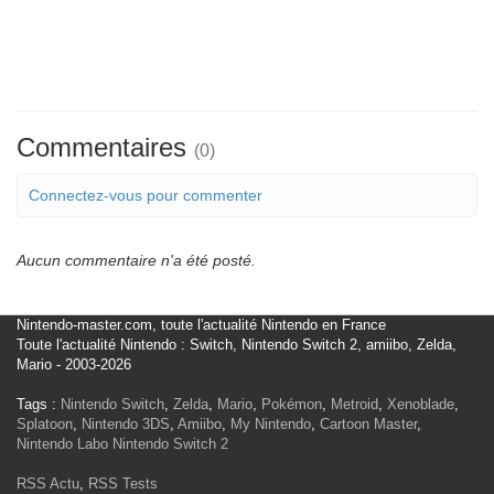
Commentaires
(0)
Connectez-vous pour commenter
Aucun commentaire n'a été posté.
Nintendo-master.com, toute l'actualité Nintendo en France
Toute l'actualité Nintendo : Switch, Nintendo Switch 2, amiibo, Zelda,
Mario - 2003-2026
Tags :
Nintendo Switch
,
Zelda
,
Mario
,
Pokémon
,
Metroid
,
Xenoblade
,
Splatoon
,
Nintendo 3DS
,
Amiibo
,
My Nintendo
,
Cartoon Master
,
Nintendo Labo
Nintendo Switch 2
RSS Actu
,
RSS Tests