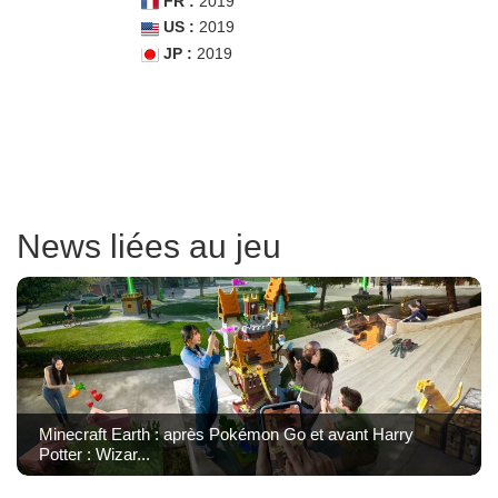
FR :
2019
US :
2019
JP :
2019
News liées au jeu
Minecraft Earth : après Pokémon Go et avant Harry
Potter : Wizar...