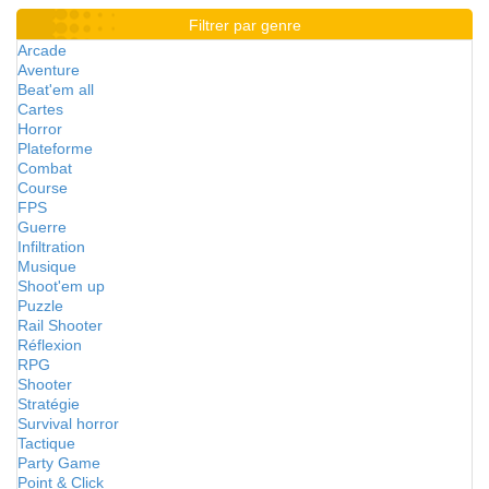
Filtrer par genre
Arcade
Aventure
Beat'em all
Cartes
Horror
Plateforme
Combat
Course
FPS
Guerre
Infiltration
Musique
Shoot'em up
Puzzle
Rail Shooter
Réflexion
RPG
Shooter
Stratégie
Survival horror
Tactique
Party Game
Point & Click