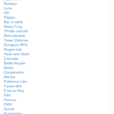
Rumeur
Livre
VR
Flipper
Bac à sable
Rainy Frog
Thriller narratif
Metroidvania
Tower Defense
Dungeon RPG
Rogue-Lite
Hack-and-Slash
Cascade
Battle Royale
Moba
Coopération
Mecha
Pokémon-Like
Casse-tête
Free-to-Play
Film
Horreur
FMV
Survie
Exploration