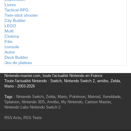
Livres
Tactical-RPG
Twin-stick shooter
City Builder
LEGO
Multi
Cinéma
Film
console
Autre
Deck Builder
Jeu de plateau
Nintendo-master.com, toute l'actualité Nintendo en France
Toute l'actualité Nintendo : Switch, Nintendo Switch 2, amiibo, Zelda,
Mario - 2003-2026
Tags :
Nintendo Switch
,
Zelda
,
Mario
,
Pokémon
,
Metroid
,
Xenoblade
,
Splatoon
,
Nintendo 3DS
,
Amiibo
,
My Nintendo
,
Cartoon Master
,
Nintendo Labo
Nintendo Switch 2
RSS Actu
,
RSS Tests