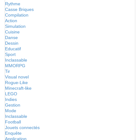
Rythme
Casse Briques
Compilation
Action
Simulation
Cuisine
Danse
Dessin
Educatif
Sport
Inclassable
MMORPG
Tir
Visual novel
Rogue-Like
Minecraft-like
LEGO
Indies
Gestion
Mode
Inclassable
Football
Jouets connectés
Enquête
Application