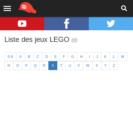
Liste des jeux LEGO
(0)
0-9
A
B
C
D
E
F
G
H
I
J
K
L
M
N
O
P
Q
R
S
T
U
V
W
X
Y
Z