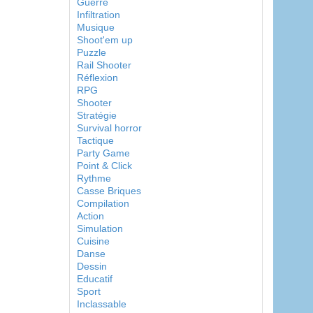
Guerre
Infiltration
Musique
Shoot'em up
Puzzle
Rail Shooter
Réflexion
RPG
Shooter
Stratégie
Survival horror
Tactique
Party Game
Point & Click
Rythme
Casse Briques
Compilation
Action
Simulation
Cuisine
Danse
Dessin
Educatif
Sport
Inclassable