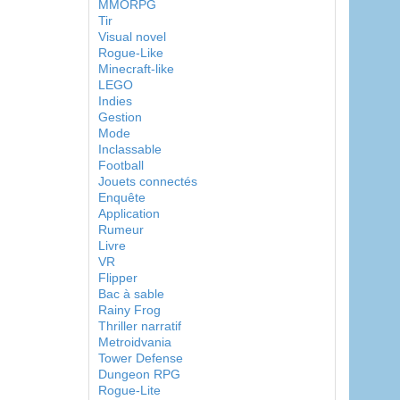
MMORPG
Tir
Visual novel
Rogue-Like
Minecraft-like
LEGO
Indies
Gestion
Mode
Inclassable
Football
Jouets connectés
Enquête
Application
Rumeur
Livre
VR
Flipper
Bac à sable
Rainy Frog
Thriller narratif
Metroidvania
Tower Defense
Dungeon RPG
Rogue-Lite