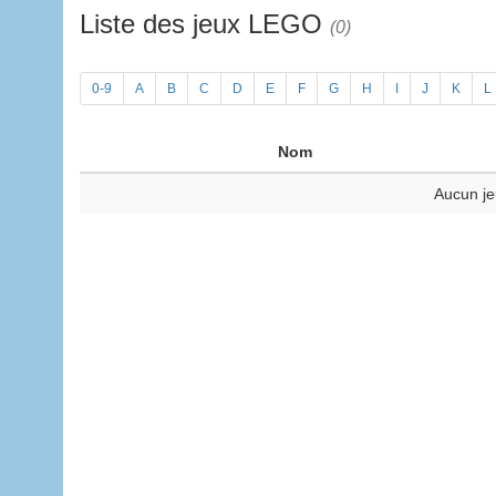
Liste des jeux LEGO
(0)
0-9
A
B
C
D
E
F
G
H
I
J
K
L
Nom
Aucun je