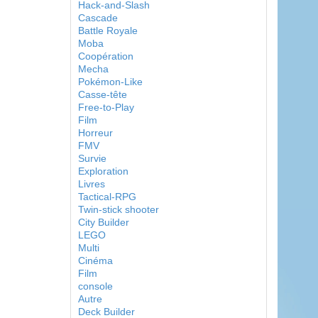
Hack-and-Slash
Cascade
Battle Royale
Moba
Coopération
Mecha
Pokémon-Like
Casse-tête
Free-to-Play
Film
Horreur
FMV
Survie
Exploration
Livres
Tactical-RPG
Twin-stick shooter
City Builder
LEGO
Multi
Cinéma
Film
console
Autre
Deck Builder