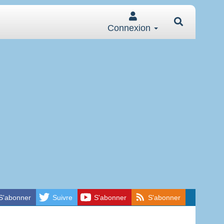
Connexion
S'abonner
Suivre
S'abonner
S'abonner