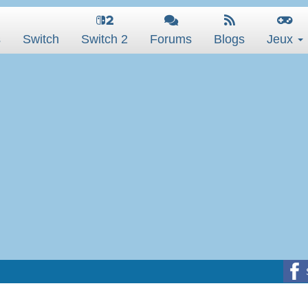
s
Switch
Switch 2
Forums
Blogs
Jeux