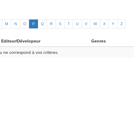
M
N
O
P
Q
R
S
T
U
V
W
X
Y
Z
Editeur/Dévelopeur
Genres
u ne correspond à vos critères.