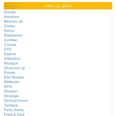
Filtrer par genre
Arcade
Aventure
Beat'em all
Cartes
Horror
Plateforme
Combat
Course
FPS
Guerre
Infiltration
Musique
Shoot'em up
Puzzle
Rail Shooter
Réflexion
RPG
Shooter
Stratégie
Survival horror
Tactique
Party Game
Point & Click