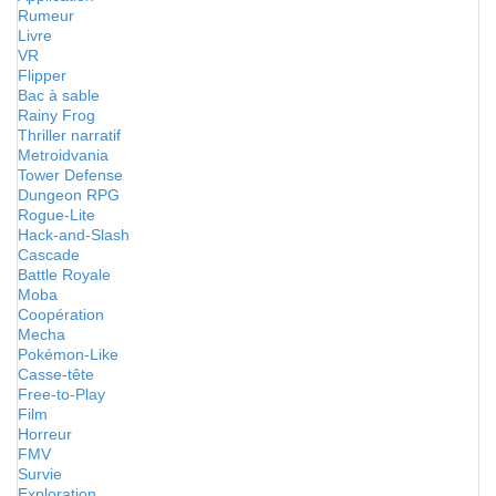
Rumeur
Livre
VR
Flipper
Bac à sable
Rainy Frog
Thriller narratif
Metroidvania
Tower Defense
Dungeon RPG
Rogue-Lite
Hack-and-Slash
Cascade
Battle Royale
Moba
Coopération
Mecha
Pokémon-Like
Casse-tête
Free-to-Play
Film
Horreur
FMV
Survie
Exploration