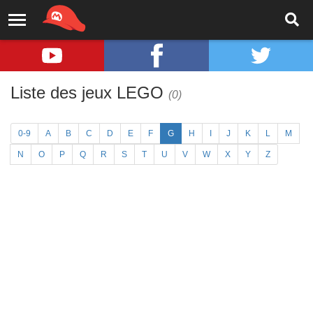
Liste des jeux LEGO
(0)
0-9
A
B
C
D
E
F
G
H
I
J
K
L
M
N
O
P
Q
R
S
T
U
V
W
X
Y
Z