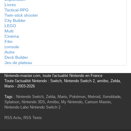
Livres
Tactical-RPG
Twin-stick shooter
City Builder
LEGO
Multi
Cinéma
Film
console
Autre
Deck Builder
Jeu de plateau
Nintendo-master.com, toute l'actualité Nintendo en France
Toute l'actualité Nintendo : Switch, Nintendo Switch 2, amiibo, Zelda,
Mario - 2003-2026
Tags :
Nintendo Switch
,
Zelda
,
Mario
,
Pokémon
,
Metroid
,
Xenoblade
,
Splatoon
,
Nintendo 3DS
,
Amiibo
,
My Nintendo
,
Cartoon Master
,
Nintendo Labo
Nintendo Switch 2
RSS Actu
,
RSS Tests