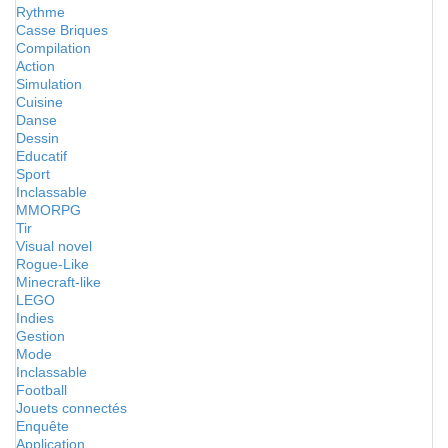
Rythme
Casse Briques
Compilation
Action
Simulation
Cuisine
Danse
Dessin
Educatif
Sport
Inclassable
MMORPG
Tir
Visual novel
Rogue-Like
Minecraft-like
LEGO
Indies
Gestion
Mode
Inclassable
Football
Jouets connectés
Enquête
Application