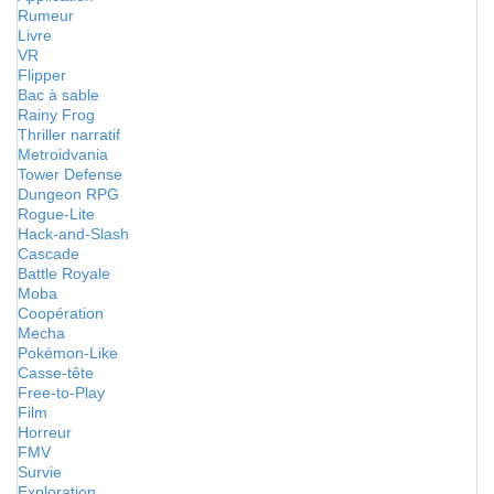
Rumeur
Livre
VR
Flipper
Bac à sable
Rainy Frog
Thriller narratif
Metroidvania
Tower Defense
Dungeon RPG
Rogue-Lite
Hack-and-Slash
Cascade
Battle Royale
Moba
Coopération
Mecha
Pokémon-Like
Casse-tête
Free-to-Play
Film
Horreur
FMV
Survie
Exploration