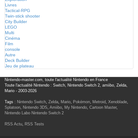
Livres
Tactical-RPG
Twin-stick shooter
City Builder
LEGO
Multi
Cinéma
Film
console
Autre
Deck Builder
Jeu de plateau
Nintendo-master.com, toute l'actualité Nintendo en France
Toute l'actualité Nintendo : Switch, Nintendo Switch 2, amiibo, Zelda,
Mario - 2003-2026
Tags :
Nintendo Switch
,
Zelda
,
Mario
,
Pokémon
,
Metroid
,
Xenoblade
,
Splatoon
,
Nintendo 3DS
,
Amiibo
,
My Nintendo
,
Cartoon Master
,
Nintendo Labo
Nintendo Switch 2
RSS Actu
,
RSS Tests