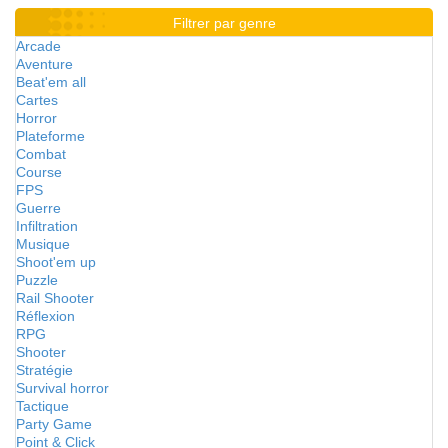
Filtrer par genre
Arcade
Aventure
Beat'em all
Cartes
Horror
Plateforme
Combat
Course
FPS
Guerre
Infiltration
Musique
Shoot'em up
Puzzle
Rail Shooter
Réflexion
RPG
Shooter
Stratégie
Survival horror
Tactique
Party Game
Point & Click