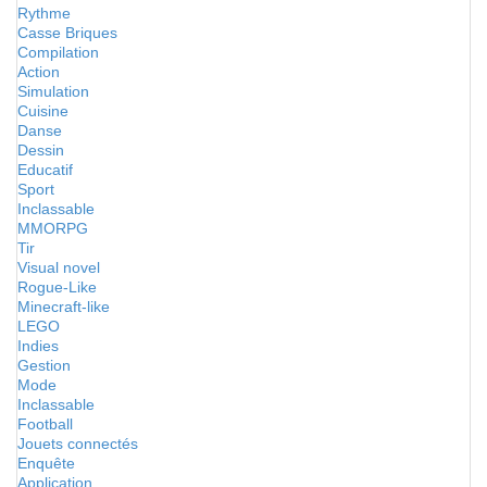
Rythme
Casse Briques
Compilation
Action
Simulation
Cuisine
Danse
Dessin
Educatif
Sport
Inclassable
MMORPG
Tir
Visual novel
Rogue-Like
Minecraft-like
LEGO
Indies
Gestion
Mode
Inclassable
Football
Jouets connectés
Enquête
Application