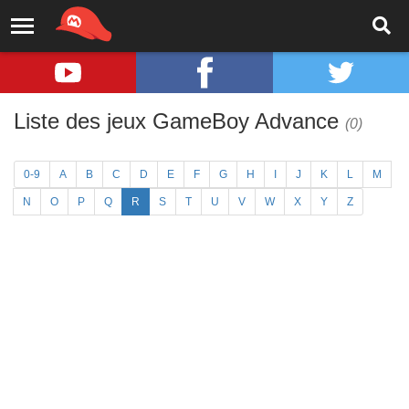
Liste des jeux GameBoy Advance
(0)
0-9
A
B
C
D
E
F
G
H
I
J
K
L
M
N
O
P
Q
R
S
T
U
V
W
X
Y
Z