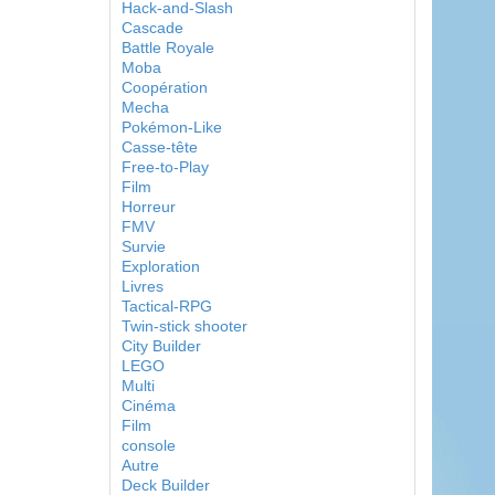
Hack-and-Slash
Cascade
Battle Royale
Moba
Coopération
Mecha
Pokémon-Like
Casse-tête
Free-to-Play
Film
Horreur
FMV
Survie
Exploration
Livres
Tactical-RPG
Twin-stick shooter
City Builder
LEGO
Multi
Cinéma
Film
console
Autre
Deck Builder