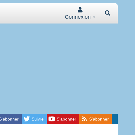
Connexion
S'abonner
Suivre
S'abonner
S'abonner