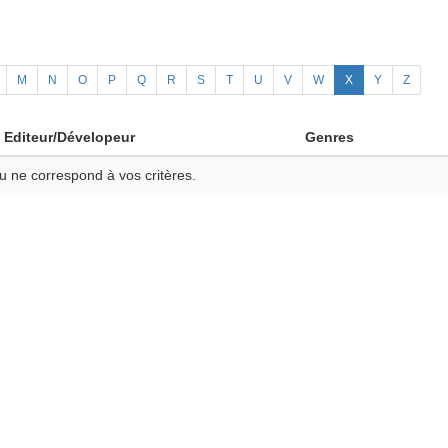
M
N
O
P
Q
R
S
T
U
V
W
X
Y
Z
Editeur/Dévelopeur
Genres
u ne correspond à vos critères.