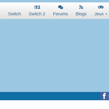
s
Switch
Switch 2
Forums
Blogs
Jeux