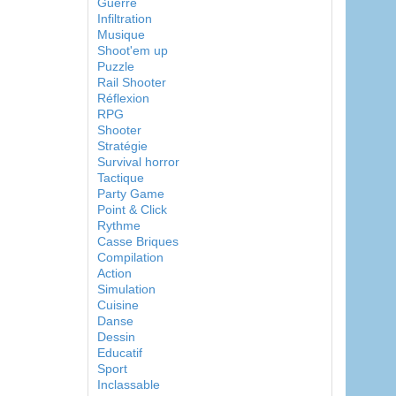
Guerre
Infiltration
Musique
Shoot'em up
Puzzle
Rail Shooter
Réflexion
RPG
Shooter
Stratégie
Survival horror
Tactique
Party Game
Point & Click
Rythme
Casse Briques
Compilation
Action
Simulation
Cuisine
Danse
Dessin
Educatif
Sport
Inclassable