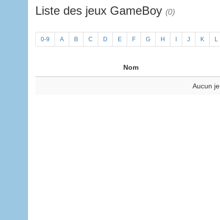
Liste des jeux GameBoy
(0)
0-9
A
B
C
D
E
F
G
H
I
J
K
L
Nom
Aucun je