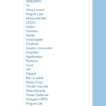
MMORPG
Tir
Visual novel
Rogue-Like
Minecraft-like
LEGO
Indies
Gestion
Mode
Inclassable
Football
Jouets connectés
Enquête
Application
Rumeur
Livre
VR
Flipper
Bac à sable
Rainy Frog
Thriller narratif
Metroidvania
Tower Defense
Dungeon RPG
Rogue-Lite