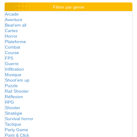
Filtrer par genre
Arcade
Aventure
Beat'em all
Cartes
Horror
Plateforme
Combat
Course
FPS
Guerre
Infiltration
Musique
Shoot'em up
Puzzle
Rail Shooter
Réflexion
RPG
Shooter
Stratégie
Survival horror
Tactique
Party Game
Point & Click