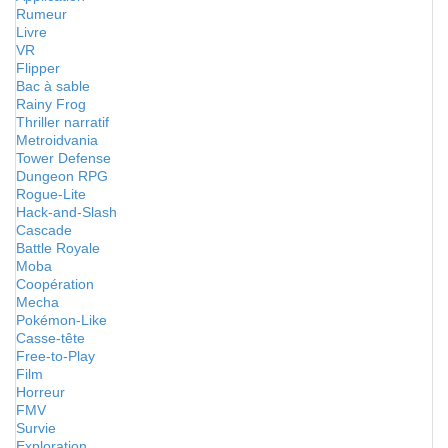
Rumeur
Livre
VR
Flipper
Bac à sable
Rainy Frog
Thriller narratif
Metroidvania
Tower Defense
Dungeon RPG
Rogue-Lite
Hack-and-Slash
Cascade
Battle Royale
Moba
Coopération
Mecha
Pokémon-Like
Casse-tête
Free-to-Play
Film
Horreur
FMV
Survie
Exploration