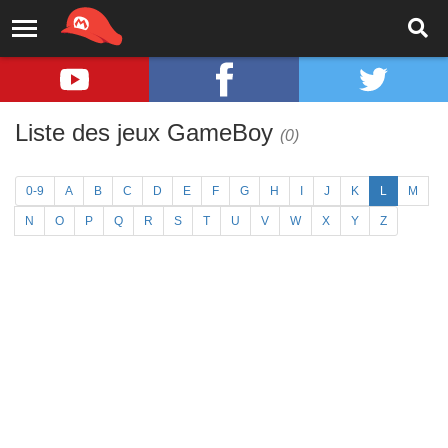
Liste des jeux GameBoy
(0)
0-9
A
B
C
D
E
F
G
H
I
J
K
L
M
N
O
P
Q
R
S
T
U
V
W
X
Y
Z