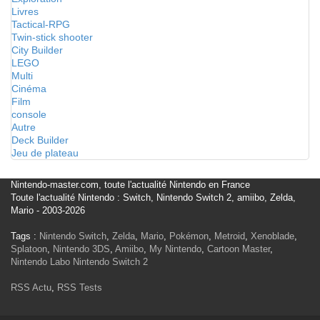
Livres
Tactical-RPG
Twin-stick shooter
City Builder
LEGO
Multi
Cinéma
Film
console
Autre
Deck Builder
Jeu de plateau
Nintendo-master.com, toute l'actualité Nintendo en France
Toute l'actualité Nintendo : Switch, Nintendo Switch 2, amiibo, Zelda,
Mario - 2003-2026
Tags :
Nintendo Switch
,
Zelda
,
Mario
,
Pokémon
,
Metroid
,
Xenoblade
,
Splatoon
,
Nintendo 3DS
,
Amiibo
,
My Nintendo
,
Cartoon Master
,
Nintendo Labo
Nintendo Switch 2
RSS Actu
,
RSS Tests