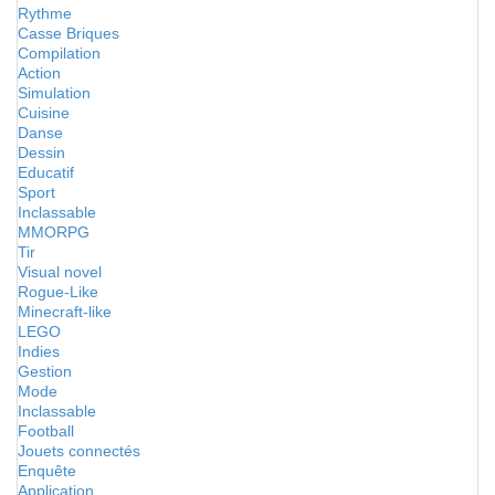
Rythme
Casse Briques
Compilation
Action
Simulation
Cuisine
Danse
Dessin
Educatif
Sport
Inclassable
MMORPG
Tir
Visual novel
Rogue-Like
Minecraft-like
LEGO
Indies
Gestion
Mode
Inclassable
Football
Jouets connectés
Enquête
Application