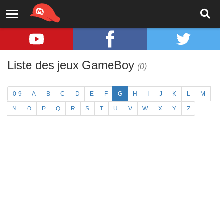
Liste des jeux GameBoy
(0)
0-9
A
B
C
D
E
F
G
H
I
J
K
L
M
N
O
P
Q
R
S
T
U
V
W
X
Y
Z