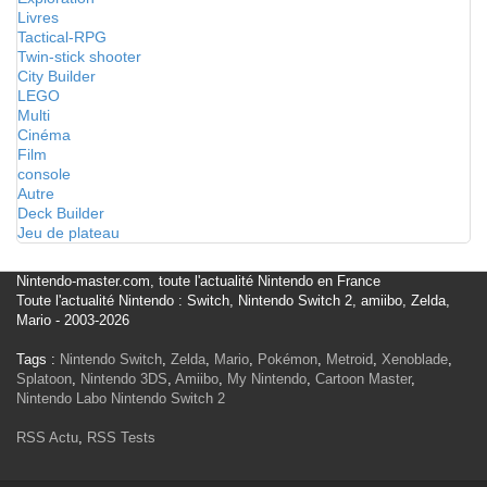
Livres
Tactical-RPG
Twin-stick shooter
City Builder
LEGO
Multi
Cinéma
Film
console
Autre
Deck Builder
Jeu de plateau
Nintendo-master.com, toute l'actualité Nintendo en France
Toute l'actualité Nintendo : Switch, Nintendo Switch 2, amiibo, Zelda,
Mario - 2003-2026
Tags :
Nintendo Switch
,
Zelda
,
Mario
,
Pokémon
,
Metroid
,
Xenoblade
,
Splatoon
,
Nintendo 3DS
,
Amiibo
,
My Nintendo
,
Cartoon Master
,
Nintendo Labo
Nintendo Switch 2
RSS Actu
,
RSS Tests