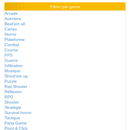
Filtrer par genre
Arcade
Aventure
Beat'em all
Cartes
Horror
Plateforme
Combat
Course
FPS
Guerre
Infiltration
Musique
Shoot'em up
Puzzle
Rail Shooter
Réflexion
RPG
Shooter
Stratégie
Survival horror
Tactique
Party Game
Point & Click