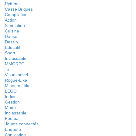
Rythme
Casse Briques
Compilation
Action
Simulation
Cuisine
Danse
Dessin
Educatif
Sport
Inclassable
MMORPG
Tir
Visual novel
Rogue-Like
Minecraft-like
LEGO
Indies
Gestion
Mode
Inclassable
Football
Jouets connectés
Enquête
Application