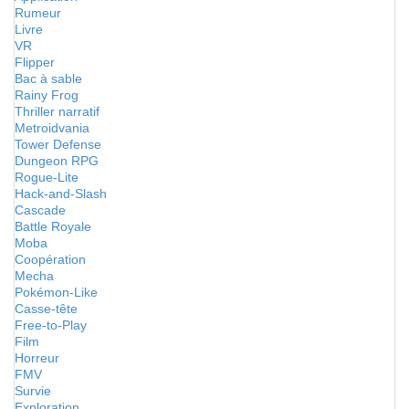
Rumeur
Livre
VR
Flipper
Bac à sable
Rainy Frog
Thriller narratif
Metroidvania
Tower Defense
Dungeon RPG
Rogue-Lite
Hack-and-Slash
Cascade
Battle Royale
Moba
Coopération
Mecha
Pokémon-Like
Casse-tête
Free-to-Play
Film
Horreur
FMV
Survie
Exploration