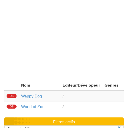
Nom
Editeur/Dévelopeur
Genres
Wappy Dog
DS
/
World of Zoo
DS
/
Filtres actifs