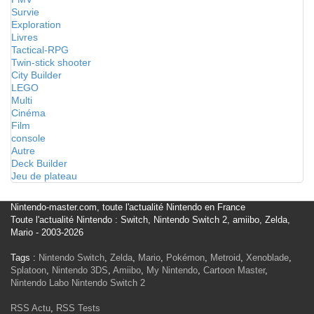
Survie
Exploration
Livres
Tactical-RPG
Twin-stick shooter
City Builder
LEGO
Multi
Cinéma
Film
console
Autre
Deck Builder
Jeu de plateau
Nintendo-master.com, toute l'actualité Nintendo en France
Toute l'actualité Nintendo : Switch, Nintendo Switch 2, amiibo, Zelda,
Mario - 2003-2026
Tags :
Nintendo Switch
,
Zelda
,
Mario
,
Pokémon
,
Metroid
,
Xenoblade
,
Splatoon
,
Nintendo 3DS
,
Amiibo
,
My Nintendo
,
Cartoon Master
,
Nintendo Labo
Nintendo Switch 2
RSS Actu
,
RSS Tests