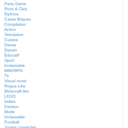
Party Game
Point & Click
Rythme
Casse Briques
Compilation
Action
Simulation
Cuisine
Danse
Dessin
Educatif
Sport
Inclassable
MMORPG
Tir
Visual novel
Rogue-Like
Minecraft-like
LEGO
Indies
Gestion
Mode
Inclassable
Football
Jouets connectés