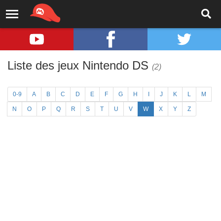
Liste des jeux Nintendo DS
(2)
0-9
A
B
C
D
E
F
G
H
I
J
K
L
M
N
O
P
Q
R
S
T
U
V
W
X
Y
Z