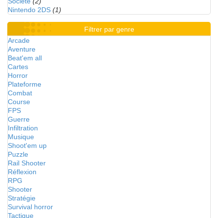
Société
(2)
Nintendo 2DS
(1)
Filtrer par genre
Arcade
Aventure
Beat'em all
Cartes
Horror
Plateforme
Combat
Course
FPS
Guerre
Infiltration
Musique
Shoot'em up
Puzzle
Rail Shooter
Réflexion
RPG
Shooter
Stratégie
Survival horror
Tactique