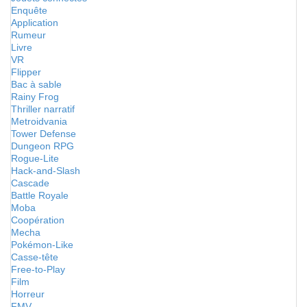
Enquête
Application
Rumeur
Livre
VR
Flipper
Bac à sable
Rainy Frog
Thriller narratif
Metroidvania
Tower Defense
Dungeon RPG
Rogue-Lite
Hack-and-Slash
Cascade
Battle Royale
Moba
Coopération
Mecha
Pokémon-Like
Casse-tête
Free-to-Play
Film
Horreur
FMV