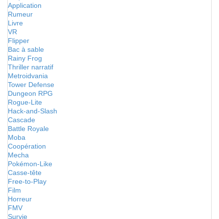
Application
Rumeur
Livre
VR
Flipper
Bac à sable
Rainy Frog
Thriller narratif
Metroidvania
Tower Defense
Dungeon RPG
Rogue-Lite
Hack-and-Slash
Cascade
Battle Royale
Moba
Coopération
Mecha
Pokémon-Like
Casse-tête
Free-to-Play
Film
Horreur
FMV
Survie