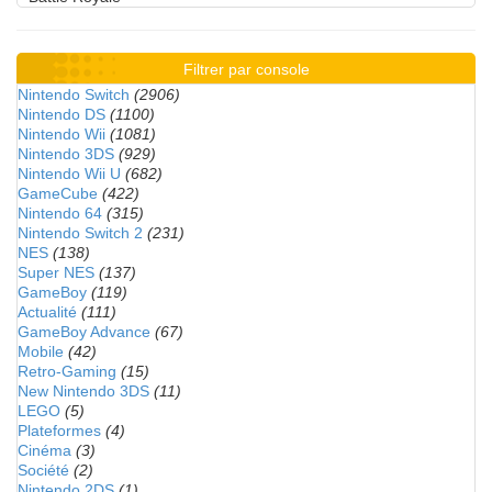
Filtrer par console
Nintendo Switch
(2906)
Nintendo DS
(1100)
Nintendo Wii
(1081)
Nintendo 3DS
(929)
Nintendo Wii U
(682)
GameCube
(422)
Nintendo 64
(315)
Nintendo Switch 2
(231)
NES
(138)
Super NES
(137)
GameBoy
(119)
Actualité
(111)
GameBoy Advance
(67)
Mobile
(42)
Retro-Gaming
(15)
New Nintendo 3DS
(11)
LEGO
(5)
Plateformes
(4)
Cinéma
(3)
Société
(2)
Nintendo 2DS
(1)