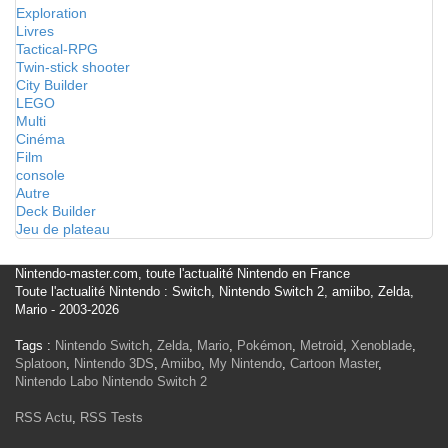
Exploration
Livres
Tactical-RPG
Twin-stick shooter
City Builder
LEGO
Multi
Cinéma
Film
console
Autre
Deck Builder
Jeu de plateau
Nintendo-master.com, toute l'actualité Nintendo en France
Toute l'actualité Nintendo : Switch, Nintendo Switch 2, amiibo, Zelda,
Mario - 2003-2026
Tags :
Nintendo Switch
,
Zelda
,
Mario
,
Pokémon
,
Metroid
,
Xenoblade
,
Splatoon
,
Nintendo 3DS
,
Amiibo
,
My Nintendo
,
Cartoon Master
,
Nintendo Labo
Nintendo Switch 2
RSS Actu
,
RSS Tests