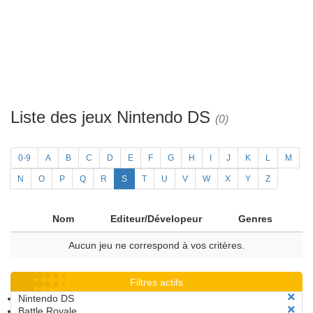
Liste des jeux Nintendo DS
(0)
0-9
A
B
C
D
E
F
G
H
I
J
K
L
M
N
O
P
Q
R
S
T
U
V
W
X
Y
Z
Nom
Editeur/Dévelopeur
Genres
Aucun jeu ne correspond à vos critères.
Filtres actifs
Nintendo DS
Battle Royale