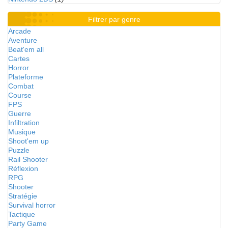
Filtrer par genre
Arcade
Aventure
Beat'em all
Cartes
Horror
Plateforme
Combat
Course
FPS
Guerre
Infiltration
Musique
Shoot'em up
Puzzle
Rail Shooter
Réflexion
RPG
Shooter
Stratégie
Survival horror
Tactique
Party Game