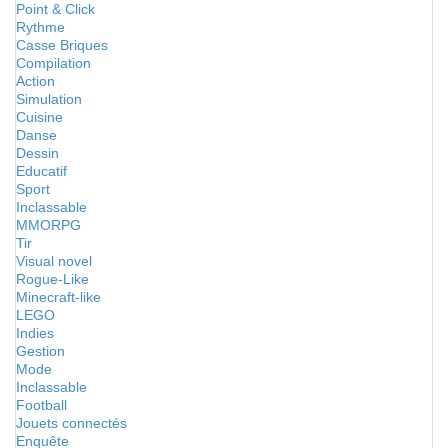
Point & Click
Rythme
Casse Briques
Compilation
Action
Simulation
Cuisine
Danse
Dessin
Educatif
Sport
Inclassable
MMORPG
Tir
Visual novel
Rogue-Like
Minecraft-like
LEGO
Indies
Gestion
Mode
Inclassable
Football
Jouets connectés
Enquête