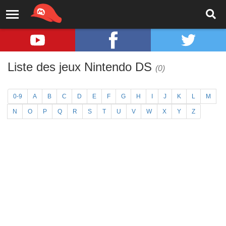
Liste des jeux Nintendo DS
(0)
0-9
A
B
C
D
E
F
G
H
I
J
K
L
M
N
O
P
Q
R
S
T
U
V
W
X
Y
Z