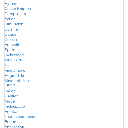
Rythme
Casse Briques
Compilation
Action
Simulation
Cuisine
Danse
Dessin
Educatif
Sport
Inclassable
MMORPG
Tir
Visual novel
Rogue-Like
Minecraft-like
LEGO
Indies
Gestion
Mode
Inclassable
Football
Jouets connectés
Enquête
Application