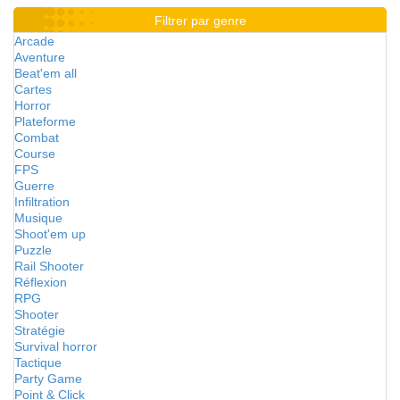
Filtrer par genre
Arcade
Aventure
Beat'em all
Cartes
Horror
Plateforme
Combat
Course
FPS
Guerre
Infiltration
Musique
Shoot'em up
Puzzle
Rail Shooter
Réflexion
RPG
Shooter
Stratégie
Survival horror
Tactique
Party Game
Point & Click