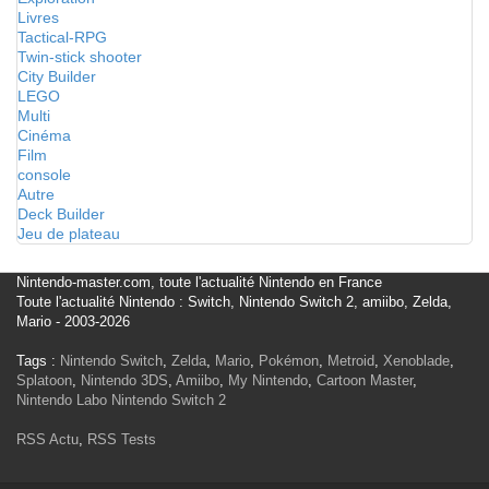
Livres
Tactical-RPG
Twin-stick shooter
City Builder
LEGO
Multi
Cinéma
Film
console
Autre
Deck Builder
Jeu de plateau
Nintendo-master.com, toute l'actualité Nintendo en France
Toute l'actualité Nintendo : Switch, Nintendo Switch 2, amiibo, Zelda,
Mario - 2003-2026
Tags :
Nintendo Switch
,
Zelda
,
Mario
,
Pokémon
,
Metroid
,
Xenoblade
,
Splatoon
,
Nintendo 3DS
,
Amiibo
,
My Nintendo
,
Cartoon Master
,
Nintendo Labo
Nintendo Switch 2
RSS Actu
,
RSS Tests