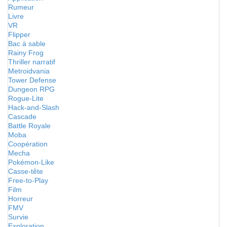
Rumeur
Livre
VR
Flipper
Bac à sable
Rainy Frog
Thriller narratif
Metroidvania
Tower Defense
Dungeon RPG
Rogue-Lite
Hack-and-Slash
Cascade
Battle Royale
Moba
Coopération
Mecha
Pokémon-Like
Casse-tête
Free-to-Play
Film
Horreur
FMV
Survie
Exploration