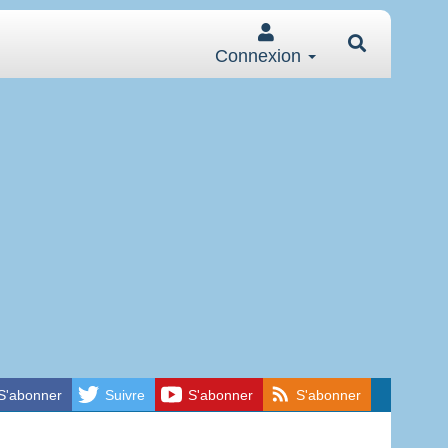
Connexion
S'abonner
Suivre
S'abonner
S'abonner