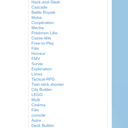
Hack-and-Slash
Cascade
Battle Royale
Moba
Coopération
Mecha
Pokémon-Like
Casse-tête
Free-to-Play
Film
Horreur
FMV
Survie
Exploration
Livres
Tactical-RPG
Twin-stick shooter
City Builder
LEGO
Multi
Cinéma
Film
console
Autre
Deck Builder