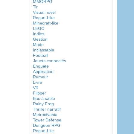
MMORPG
Tir
Visual novel
Rogue-Like
Minecraft-like
LEGO
Indies
Gestion
Mode
Inclassable
Football
Jouets connectés
Enquête
Application
Rumeur
Livre
VR
Flipper
Bac à sable
Rainy Frog
Thriller narratif
Metroidvania
Tower Defense
Dungeon RPG
Rogue-Lite