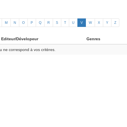
M
N
O
P
Q
R
S
T
U
V
W
X
Y
Z
Editeur/Dévelopeur
Genres
u ne correspond à vos critères.