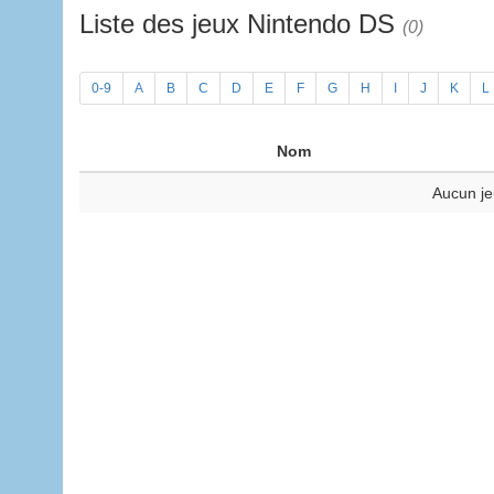
Liste des jeux Nintendo DS
(0)
0-9
A
B
C
D
E
F
G
H
I
J
K
L
Nom
Aucun je