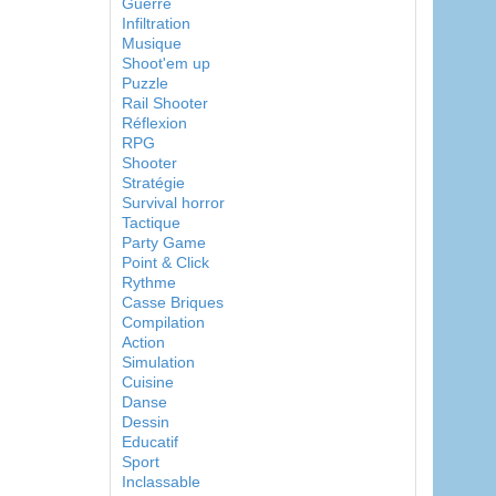
Guerre
Infiltration
Musique
Shoot'em up
Puzzle
Rail Shooter
Réflexion
RPG
Shooter
Stratégie
Survival horror
Tactique
Party Game
Point & Click
Rythme
Casse Briques
Compilation
Action
Simulation
Cuisine
Danse
Dessin
Educatif
Sport
Inclassable