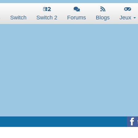
s
Switch
Switch 2
Forums
Blogs
Jeux