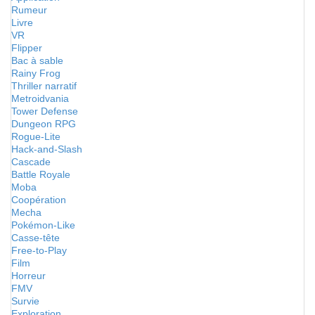
Rumeur
Livre
VR
Flipper
Bac à sable
Rainy Frog
Thriller narratif
Metroidvania
Tower Defense
Dungeon RPG
Rogue-Lite
Hack-and-Slash
Cascade
Battle Royale
Moba
Coopération
Mecha
Pokémon-Like
Casse-tête
Free-to-Play
Film
Horreur
FMV
Survie
Exploration