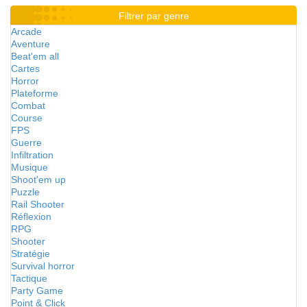
Filtrer par genre
Arcade
Aventure
Beat'em all
Cartes
Horror
Plateforme
Combat
Course
FPS
Guerre
Infiltration
Musique
Shoot'em up
Puzzle
Rail Shooter
Réflexion
RPG
Shooter
Stratégie
Survival horror
Tactique
Party Game
Point & Click