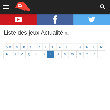
Liste des jeux Actualité
(0)
0-9
A
B
C
D
E
F
G
H
I
J
K
L
M
N
O
P
Q
R
S
T
U
V
W
X
Y
Z