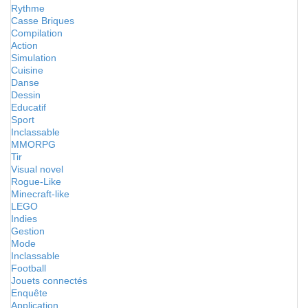
Rythme
Casse Briques
Compilation
Action
Simulation
Cuisine
Danse
Dessin
Educatif
Sport
Inclassable
MMORPG
Tir
Visual novel
Rogue-Like
Minecraft-like
LEGO
Indies
Gestion
Mode
Inclassable
Football
Jouets connectés
Enquête
Application