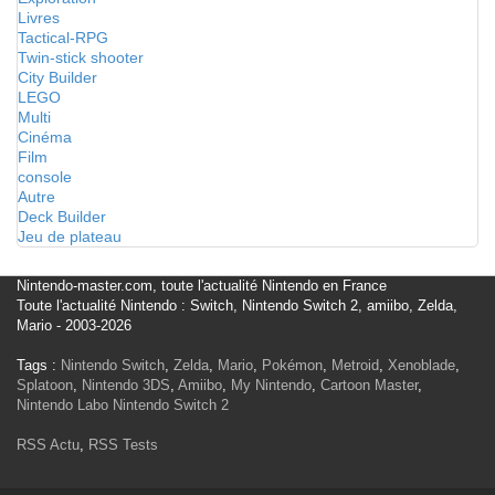
Livres
Tactical-RPG
Twin-stick shooter
City Builder
LEGO
Multi
Cinéma
Film
console
Autre
Deck Builder
Jeu de plateau
Nintendo-master.com, toute l'actualité Nintendo en France
Toute l'actualité Nintendo : Switch, Nintendo Switch 2, amiibo, Zelda,
Mario - 2003-2026
Tags :
Nintendo Switch
,
Zelda
,
Mario
,
Pokémon
,
Metroid
,
Xenoblade
,
Splatoon
,
Nintendo 3DS
,
Amiibo
,
My Nintendo
,
Cartoon Master
,
Nintendo Labo
Nintendo Switch 2
RSS Actu
,
RSS Tests