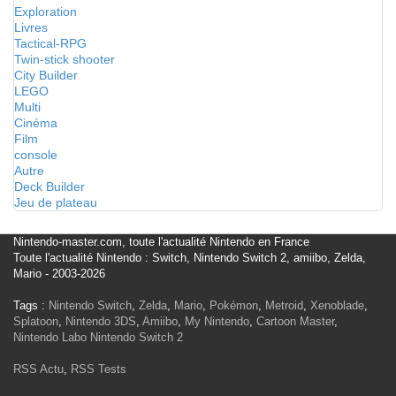
Exploration
Livres
Tactical-RPG
Twin-stick shooter
City Builder
LEGO
Multi
Cinéma
Film
console
Autre
Deck Builder
Jeu de plateau
Nintendo-master.com, toute l'actualité Nintendo en France
Toute l'actualité Nintendo : Switch, Nintendo Switch 2, amiibo, Zelda,
Mario - 2003-2026
Tags :
Nintendo Switch
,
Zelda
,
Mario
,
Pokémon
,
Metroid
,
Xenoblade
,
Splatoon
,
Nintendo 3DS
,
Amiibo
,
My Nintendo
,
Cartoon Master
,
Nintendo Labo
Nintendo Switch 2
RSS Actu
,
RSS Tests