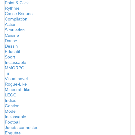
Point & Click
Rythme
Casse Briques
Compilation
Action
Simulation
Cuisine
Danse
Dessin
Educatif
Sport
Inclassable
MMORPG
Tir
Visual novel
Rogue-Like
Minecraft-like
LEGO
Indies
Gestion
Mode
Inclassable
Football
Jouets connectés
Enquête