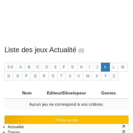
Liste des jeux Actualité
(0)
0-9
A
B
C
D
E
F
G
H
I
J
K
L
M
N
O
P
Q
R
S
T
U
V
W
X
Y
Z
Nom
Editeur/Dévelopeur
Genres
Aucun jeu ne correspond à vos critères.
Filtres actifs
Actualité
Danse