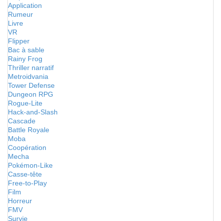
Application
Rumeur
Livre
VR
Flipper
Bac à sable
Rainy Frog
Thriller narratif
Metroidvania
Tower Defense
Dungeon RPG
Rogue-Lite
Hack-and-Slash
Cascade
Battle Royale
Moba
Coopération
Mecha
Pokémon-Like
Casse-tête
Free-to-Play
Film
Horreur
FMV
Survie