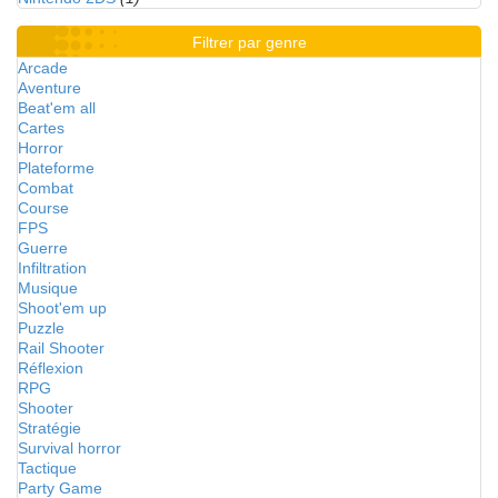
Filtrer par genre
Arcade
Aventure
Beat'em all
Cartes
Horror
Plateforme
Combat
Course
FPS
Guerre
Infiltration
Musique
Shoot'em up
Puzzle
Rail Shooter
Réflexion
RPG
Shooter
Stratégie
Survival horror
Tactique
Party Game