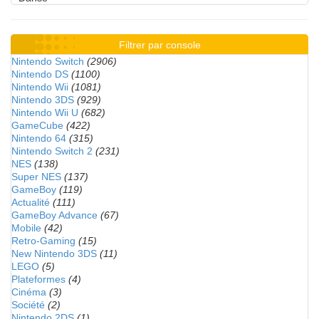
Filtrer par console
Nintendo Switch
(2906)
Nintendo DS
(1100)
Nintendo Wii
(1081)
Nintendo 3DS
(929)
Nintendo Wii U
(682)
GameCube
(422)
Nintendo 64
(315)
Nintendo Switch 2
(231)
NES
(138)
Super NES
(137)
GameBoy
(119)
Actualité
(111)
GameBoy Advance
(67)
Mobile
(42)
Retro-Gaming
(15)
New Nintendo 3DS
(11)
LEGO
(5)
Plateformes
(4)
Cinéma
(3)
Société
(2)
Nintendo 2DS
(1)