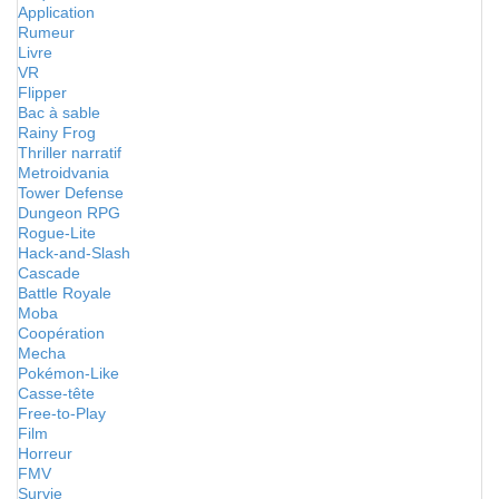
Application
Rumeur
Livre
VR
Flipper
Bac à sable
Rainy Frog
Thriller narratif
Metroidvania
Tower Defense
Dungeon RPG
Rogue-Lite
Hack-and-Slash
Cascade
Battle Royale
Moba
Coopération
Mecha
Pokémon-Like
Casse-tête
Free-to-Play
Film
Horreur
FMV
Survie