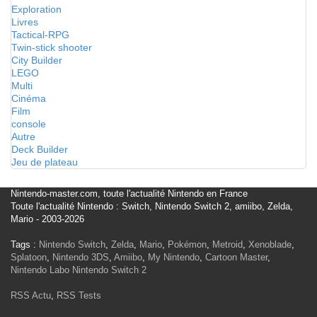
Exploration
Livres
Tactical-RPG
Twin-stick shooter
City Builder
LEGO
Multi
Cinéma
Film
console
Autre
Deck Builder
Jeu de plateau
Nintendo-master.com, toute l'actualité Nintendo en France
Toute l'actualité Nintendo : Switch, Nintendo Switch 2, amiibo, Zelda,
Mario - 2003-2026
Tags :
Nintendo Switch
,
Zelda
,
Mario
,
Pokémon
,
Metroid
,
Xenoblade
,
Splatoon
,
Nintendo 3DS
,
Amiibo
,
My Nintendo
,
Cartoon Master
,
Nintendo Labo
Nintendo Switch 2
RSS Actu
,
RSS Tests