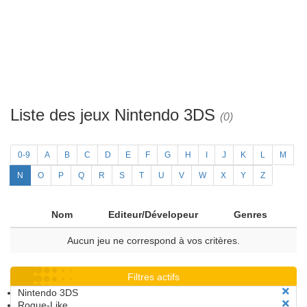
Liste des jeux Nintendo 3DS
(0)
0-9
A
B
C
D
E
F
G
H
I
J
K
L
M
N
O
P
Q
R
S
T
U
V
W
X
Y
Z
Nom
Editeur/Dévelopeur
Genres
Aucun jeu ne correspond à vos critères.
Filtres actifs
Nintendo 3DS
Rogue-Like