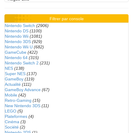
Filtrer par console
Nintendo Switch
(2906)
Nintendo DS
(1100)
Nintendo Wii
(1081)
Nintendo 3DS
(929)
Nintendo Wii U
(682)
GameCube
(422)
Nintendo 64
(315)
Nintendo Switch 2
(231)
NES
(138)
Super NES
(137)
GameBoy
(119)
Actualité
(111)
GameBoy Advance
(67)
Mobile
(42)
Retro-Gaming
(15)
New Nintendo 3DS
(11)
LEGO
(5)
Plateformes
(4)
Cinéma
(3)
Société
(2)
Nintendo 2DS
(1)