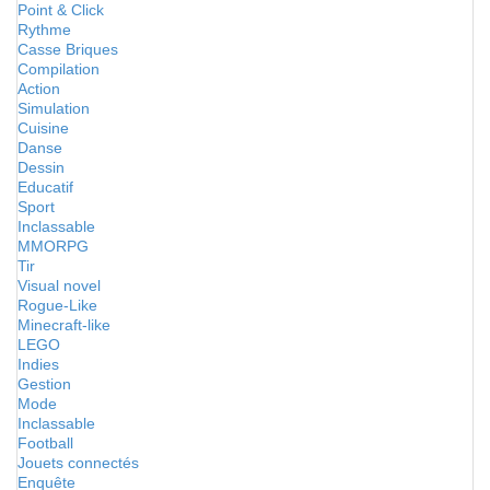
Point & Click
Rythme
Casse Briques
Compilation
Action
Simulation
Cuisine
Danse
Dessin
Educatif
Sport
Inclassable
MMORPG
Tir
Visual novel
Rogue-Like
Minecraft-like
LEGO
Indies
Gestion
Mode
Inclassable
Football
Jouets connectés
Enquête