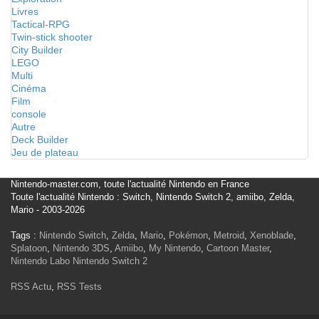
Livres
Tactical-RPG
Twin-stick shooter
City Builder
LEGO
Multi
Cinéma
Film
console
Autre
Deck Builder
Jeu de plateau
Nintendo-master.com, toute l'actualité Nintendo en France
Toute l'actualité Nintendo : Switch, Nintendo Switch 2, amiibo, Zelda,
Mario - 2003-2026
Tags :
Nintendo Switch
,
Zelda
,
Mario
,
Pokémon
,
Metroid
,
Xenoblade
,
Splatoon
,
Nintendo 3DS
,
Amiibo
,
My Nintendo
,
Cartoon Master
,
Nintendo Labo
Nintendo Switch 2
RSS Actu
,
RSS Tests