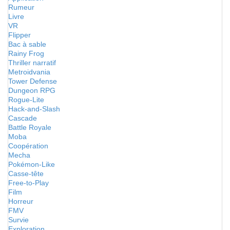
Rumeur
Livre
VR
Flipper
Bac à sable
Rainy Frog
Thriller narratif
Metroidvania
Tower Defense
Dungeon RPG
Rogue-Lite
Hack-and-Slash
Cascade
Battle Royale
Moba
Coopération
Mecha
Pokémon-Like
Casse-tête
Free-to-Play
Film
Horreur
FMV
Survie
Exploration