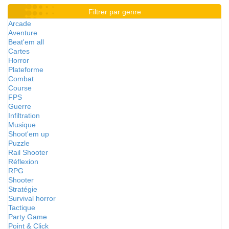
Filtrer par genre
Arcade
Aventure
Beat'em all
Cartes
Horror
Plateforme
Combat
Course
FPS
Guerre
Infiltration
Musique
Shoot'em up
Puzzle
Rail Shooter
Réflexion
RPG
Shooter
Stratégie
Survival horror
Tactique
Party Game
Point & Click