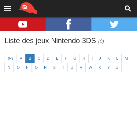
Liste des jeux Nintendo 3DS
(0)
0-9
A
B
C
D
E
F
G
H
I
J
K
L
M
N
O
P
Q
R
S
T
U
V
W
X
Y
Z