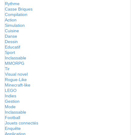
Rythme
Casse Briques
Compilation
Action
Simulation
Cuisine
Danse
Dessin
Educatif
Sport
Inclassable
MMORPG
Tir
Visual novel
Rogue-Like
Minecraft-like
LEGO
Indies
Gestion
Mode
Inclassable
Football
Jouets connectés
Enquête
Application