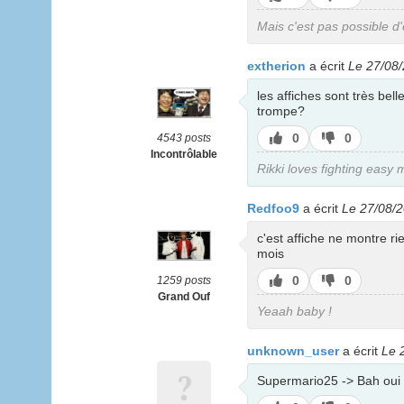
pas
Mais c'est pas possible d'
extherion
a écrit
Le 27/08/
les affiches sont très bel
trompe?
J’aime
J’aime
0
0
4543 posts
pas
Incontrôlable
Rikki loves fighting easy 
Redfoo9
a écrit
Le 27/08/2
c'est affiche ne montre r
mois
J’aime
J’aime
0
0
1259 posts
pas
Grand Ouf
Yeaah baby !
unknown_user
a écrit
Le 
Supermario25 -> Bah oui 