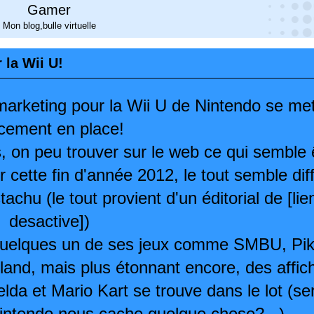
Gamer
Mon blog,bulle virtuelle
 la Wii U!
 marketing pour la Wii U de Nintendo se me
cement en place!
, on peu trouver sur le web ce qui semble 
 cette fin d'année 2012, le tout semble dif
chu (le tout provient d'un éditorial de [lie
desactive])
 quelques un de ses jeux comme SMBU, Pi
and, mais plus étonnant encore, des affic
da et Mario Kart se trouve dans le lot (ser
intendo nous cache quelque chose?...)