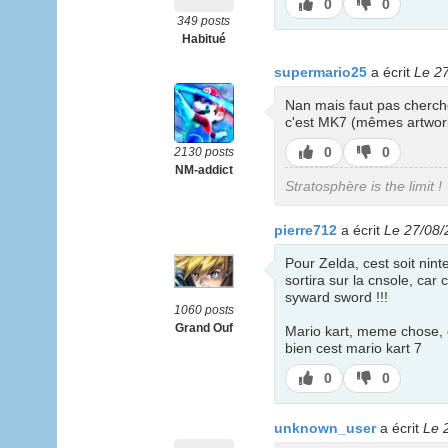
J’aime
J’aime
0
0
pas
349 posts
Habitué
supermario25
a écrit
Le 2
Nan mais faut pas cherche
c'est MK7 (mêmes artwor
J’aime
J’aime
0
0
2130 posts
pas
NM-addict
Stratosphère is the limit !
pierre712
a écrit
Le 27/08/
Pour Zelda, cest soit nint
sortira sur la cnsole, car
syward sword !!!
1060 posts
Grand Ouf
Mario kart, meme chose, o
bien cest mario kart 7
J’aime
J’aime
0
0
pas
unknown_user
a écrit
Le 