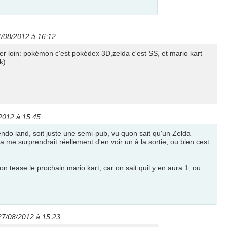
7/08/2012 à 16:12
r loin: pokémon c'est pokédex 3D,zelda c'est SS, et mario kart
k)
2012 à 15:45
endo land, soit juste une semi-pub, vu quon sait qu'un Zelda
 ca me surprendrait réellement d'en voir un à la sortie, ou bien cest
n tease le prochain mario kart, car on sait quil y en aura 1, ou
27/08/2012 à 15:23