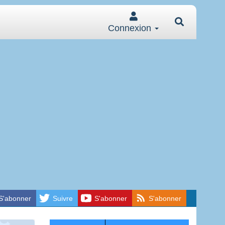
Connexion
S'abonner
Suivre
S'abonner
S'abonner