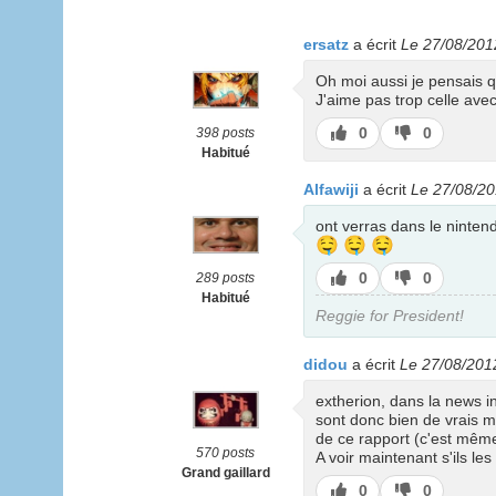
ersatz
a écrit
Le 27/08/201
Oh moi aussi je pensais q
J'aime pas trop celle ave
J’aime
J’aime
0
0
398 posts
pas
Habitué
Alfawiji
a écrit
Le 27/08/20
ont verras dans le nintend
🤤
🤤
🤤
J’aime
J’aime
0
0
289 posts
pas
Habitué
Reggie for President!
didou
a écrit
Le 27/08/201
extherion, dans la news i
sont donc bien de vrais m
de ce rapport (c'est mêm
570 posts
A voir maintenant s'ils le
Grand gaillard
J’aime
J’aime
0
0