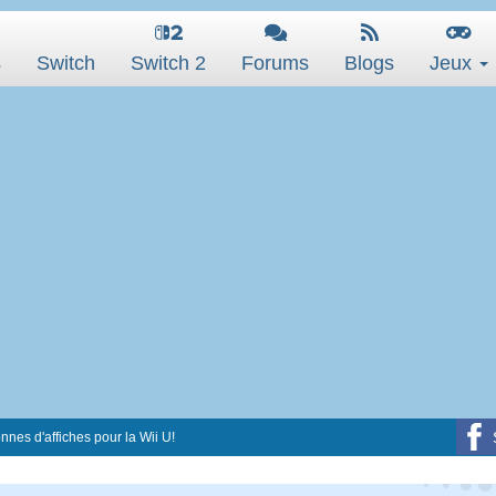
s
Switch
Switch 2
Forums
Blogs
Jeux
nnes d'affiches pour la Wii U!