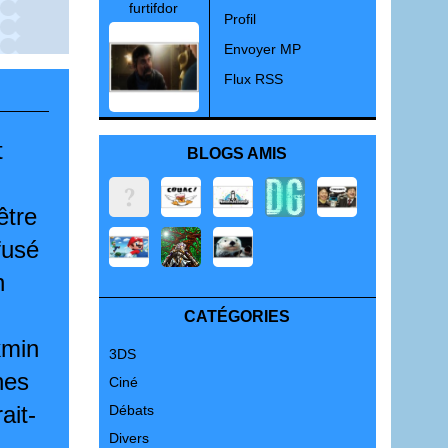
furtifdor
Profil
Envoyer MP
Flux RSS
t
BLOGS AMIS
être
fusé
n
CATÉGORIES
kmin
3DS
hes
Ciné
ait-
Débats
Divers