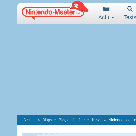
Actu
Test
Accueil
Blogs
Blog de furtifdor
News
Nintendo : des to