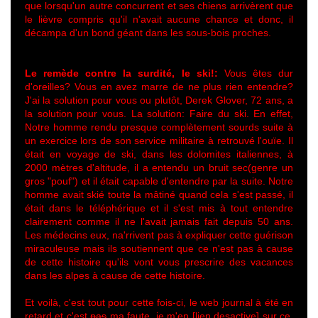
que lorsqu'un autre concurrent et ses chiens arrivèrent que
le lièvre compris qu'il n'avait aucune chance et donc, il
décampa d'un bond géant dans les sous-bois proches.
Le remède contre la surdité, le ski!:
Vous êtes dur
d'oreilles? Vous en avez marre de ne plus rien entendre?
J'ai la solution pour vous ou plutôt, Derek Glover, 72 ans, a
la solution pour vous. La solution: Faire du ski. En effet,
Notre homme rendu presque complètement sourds suite à
un exercice lors de son service militaire à retrouvé l'ouïe. Il
était en voyage de ski, dans les dolomites italiennes, à
2000 mètres d'altitude, il a entendu un bruit sec(genre un
gros "pouf") et il était capable d'entendre par la suite. Notre
homme avait skié toute la mâtiné quand cela s'est passé, il
était dans le téléphérique et il s'est mis à tout entendre
clairement comme il ne l'avait jamais fait depuis 50 ans.
Les médecins eux, na'rrivent pas à expliquer cette guérison
miraculeuse mais ils soutiennent que ce n'est pas à cause
de cette histoire qu'ils vont vous prescrire des vacances
dans les alpes à cause de cette histoire.
Et voilà, c'est tout pour cette fois-ci, le web journal à été en
retard et c'est
pas
ma faute, je m'en [lien desactive] sur ce,