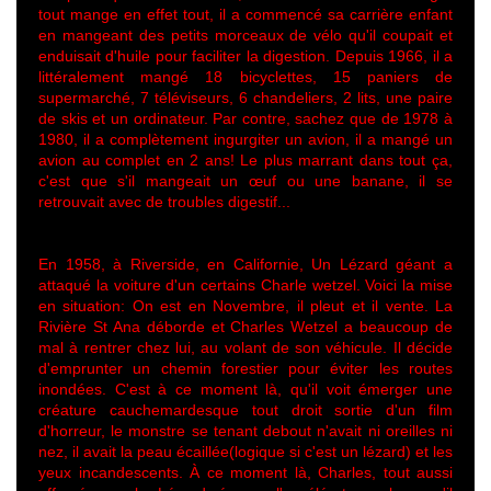
tout mange en effet tout, il a commencé sa carrière enfant
en mangeant des petits morceaux de vélo qu'il coupait et
enduisait d'huile pour faciliter la digestion. Depuis 1966, il a
littéralement mangé 18 bicyclettes, 15 paniers de
supermarché, 7 téléviseurs, 6 chandeliers, 2 lits, une paire
de skis et un ordinateur. Par contre, sachez que de 1978 à
1980, il a complètement ingurgiter un avion, il a mangé un
avion au complet en 2 ans! Le plus marrant dans tout ça,
c'est que s'il mangeait un œuf ou une banane, il se
retrouvait avec de troubles digestif...
En 1958, à Riverside, en Californie, Un Lézard géant a
attaqué la voiture d'un certains Charle wetzel. Voici la mise
en situation: On est en Novembre, il pleut et il vente. La
Rivière St Ana déborde et Charles Wetzel a beaucoup de
mal à rentrer chez lui, au volant de son véhicule. Il décide
d'emprunter un chemin forestier pour éviter les routes
inondées. C'est à ce moment là, qu'il voit émerger une
créature cauchemardesque tout droit sortie d'un film
d'horreur, le monstre se tenant debout n'avait ni oreilles ni
nez, il avait la peau écaillée(logique si c'est un lézard) et les
yeux incandescents. À ce moment là, Charles, tout aussi