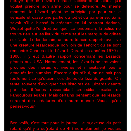
effrayé que le Lézard écrase l'accélérateur alors qu'il
voulait prendre son arme pour se défendre. Au même
moment, le Lézard géant se précipite par peur sur le
véhicule et casse une partie du toit et du pare-brise. Sans
savoir s'il a blessé la créature en lui rentrant dedans,
Wetzel quitte l'endroit paniqué. Le lendemain, la police ne
trouve rien sur les lieux du crime sauf les marque de griffes
sur l'auto. Le lendemain, un autre témoin rapporte avoir vu
une créature lézardesque non loin de l'endroit ou se sont
rencontré Charles et le Lézard. Durant les années 1970 et
1980, il y eut d,autre rapport concernant les Lézards
géants aux USA. Normalement, les lézards se trouvaient
proches des marais et rivières et n'hésitaient pas à
attaqués les humains. Encore aujourd'hui, on ne sait pas
réellement ce qu'étaient ces drôles de lézards géants. On
tente souvent d'expliquer ces histoires de Lézards géants
par des théories rassemblant crocodiles excités ou
kangourous égarés. Mais certains pensent que les lézards
seraient des créatures d'un autre monde...Vous, qu'en
pensez-vous?
Ben voilà, c'est tout pour le journal, je m,excuse du petit
retard qu'il y a eu(retard de 4h) normalement, je voulais