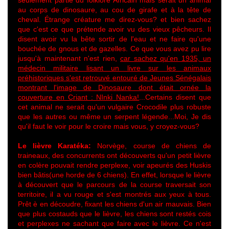
seulement partie du folklore Africain mais serait un animal
au corps de dinosaure, au cou de girafe et à la tête de
cheval. Étrange créature me direz-vous? et bien sachez
que c'est ce que prétende avoir vu des vieux pêcheurs. Il
disent avoir vu la bête sortir de l'eau et ne faire qu'une
bouchée de gnous et de gazelles. Ce que vous avez pu lire
jusqu'à maintenant n'est rien,
car sachez qu'en 1935, un
médecin militaire lisant un livre sur les animaux
préhistoriques s'est retrouvé entouré de Jeunes Sénégalais
montrant l'image de Dinosaure dont était ornée la
couverture en Criant : NInki Nanka!
...Certains disent que
cet animal ne serait qu'un vulgaire Crocodile plus robuste
que les autres ou même un serpent légende...Moi, Je dis
qu'il faut le voir pour le croire mais vous, y croyez-vous?
Le lièvre Karatéka:
Norvège, course de chiens de
traineaux, des concurrents ont découverts qu'un petit lièvre
en colère pouvait rendre perplexe, voir apeurés des Huskis
bien bâtis(une horde de 6 chiens). En effet, lorsque le lièvre
à découvert que le parcours de la course traversait son
territoire, il a vu rouge et s'est montrés aux yeux à tous.
Prêt è en découdre, fixant les chiens d'un air mauvais. Bien
que plus costauds que le lièvre, les chiens sont restés cois
et perplexes ne sachant que faire avec le lièvre. Ce n'est