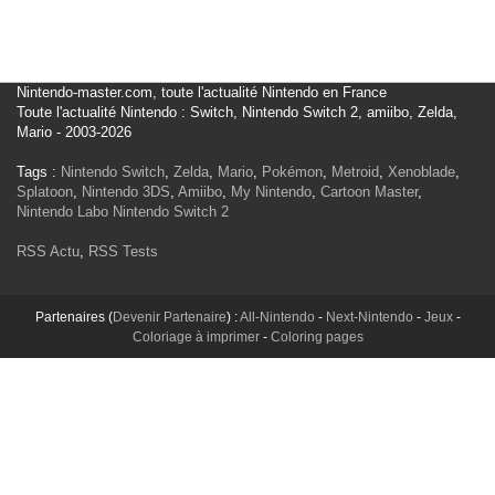
Nintendo-master.com, toute l'actualité Nintendo en France
Toute l'actualité Nintendo : Switch, Nintendo Switch 2, amiibo, Zelda,
Mario - 2003-2026
Tags :
Nintendo Switch
,
Zelda
,
Mario
,
Pokémon
,
Metroid
,
Xenoblade
,
Splatoon
,
Nintendo 3DS
,
Amiibo
,
My Nintendo
,
Cartoon Master
,
Nintendo Labo
Nintendo Switch 2
RSS Actu
,
RSS Tests
Partenaires (
Devenir Partenaire
) :
All-Nintendo
-
Next-Nintendo
-
Jeux
-
Coloriage à imprimer
-
Coloring pages