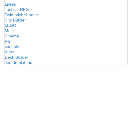
Livres
Tactical-RPG
Twin-stick shooter
City Builder
LEGO
Multi
Cinéma
Film
console
Autre
Deck Builder
Jeu de plateau