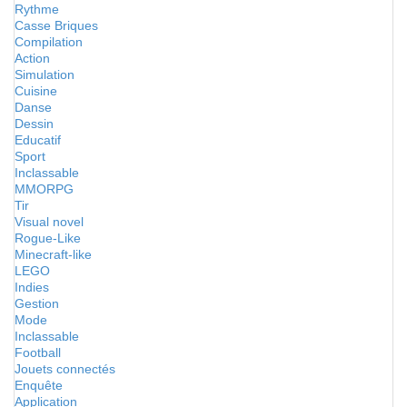
Rythme
Casse Briques
Compilation
Action
Simulation
Cuisine
Danse
Dessin
Educatif
Sport
Inclassable
MMORPG
Tir
Visual novel
Rogue-Like
Minecraft-like
LEGO
Indies
Gestion
Mode
Inclassable
Football
Jouets connectés
Enquête
Application