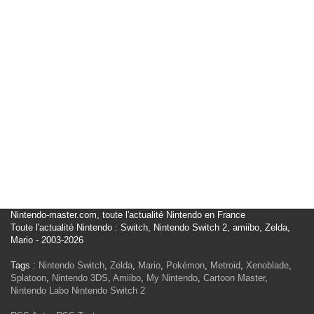
Nintendo-master.com, toute l'actualité Nintendo en France
Toute l'actualité Nintendo : Switch, Nintendo Switch 2, amiibo, Zelda,
Mario - 2003-2026
Tags :
Nintendo Switch
,
Zelda
,
Mario
,
Pokémon
,
Metroid
,
Xenoblade
,
Splatoon
,
Nintendo 3DS
,
Amiibo
,
My Nintendo
,
Cartoon Master
,
Nintendo Labo
Nintendo Switch 2