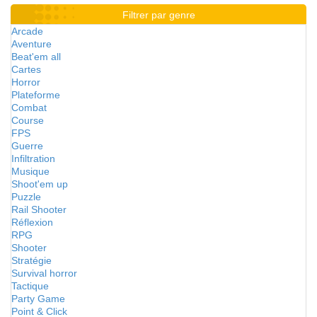
Filtrer par genre
Arcade
Aventure
Beat'em all
Cartes
Horror
Plateforme
Combat
Course
FPS
Guerre
Infiltration
Musique
Shoot'em up
Puzzle
Rail Shooter
Réflexion
RPG
Shooter
Stratégie
Survival horror
Tactique
Party Game
Point & Click