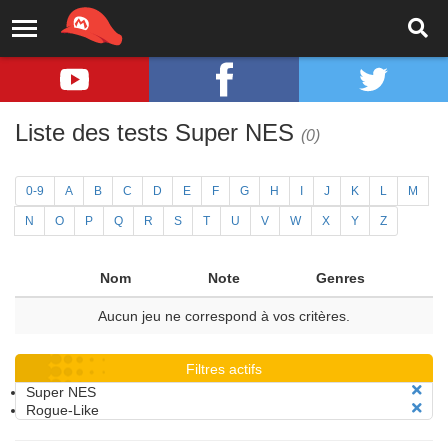
Liste des tests Super NES
(0)
0-9
A
B
C
D
E
F
G
H
I
J
K
L
M
N
O
P
Q
R
S
T
U
V
W
X
Y
Z
Nom
Note
Genres
Aucun jeu ne correspond à vos critères.
Filtres actifs
Super NES
Rogue-Like