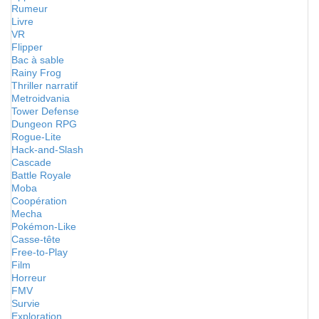
Rumeur
Livre
VR
Flipper
Bac à sable
Rainy Frog
Thriller narratif
Metroidvania
Tower Defense
Dungeon RPG
Rogue-Lite
Hack-and-Slash
Cascade
Battle Royale
Moba
Coopération
Mecha
Pokémon-Like
Casse-tête
Free-to-Play
Film
Horreur
FMV
Survie
Exploration