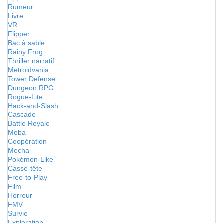
Rumeur
Livre
VR
Flipper
Bac à sable
Rainy Frog
Thriller narratif
Metroidvania
Tower Defense
Dungeon RPG
Rogue-Lite
Hack-and-Slash
Cascade
Battle Royale
Moba
Coopération
Mecha
Pokémon-Like
Casse-tête
Free-to-Play
Film
Horreur
FMV
Survie
Exploration