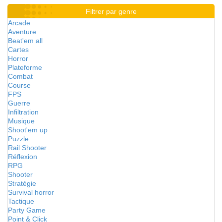
Filtrer par genre
Arcade
Aventure
Beat'em all
Cartes
Horror
Plateforme
Combat
Course
FPS
Guerre
Infiltration
Musique
Shoot'em up
Puzzle
Rail Shooter
Réflexion
RPG
Shooter
Stratégie
Survival horror
Tactique
Party Game
Point & Click