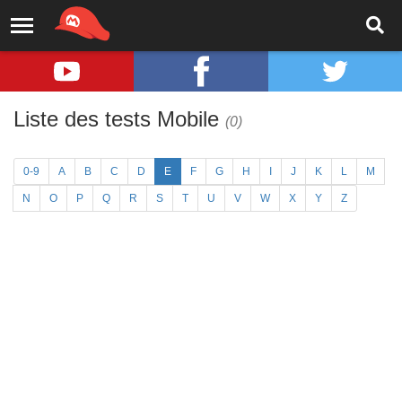
Liste des tests Mobile
(0)
0-9
A
B
C
D
E
F
G
H
I
J
K
L
M
N
O
P
Q
R
S
T
U
V
W
X
Y
Z