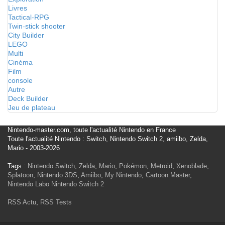
Livres
Tactical-RPG
Twin-stick shooter
City Builder
LEGO
Multi
Cinéma
Film
console
Autre
Deck Builder
Jeu de plateau
Nintendo-master.com, toute l'actualité Nintendo en France
Toute l'actualité Nintendo : Switch, Nintendo Switch 2, amiibo, Zelda,
Mario - 2003-2026
Tags :
Nintendo Switch
,
Zelda
,
Mario
,
Pokémon
,
Metroid
,
Xenoblade
,
Splatoon
,
Nintendo 3DS
,
Amiibo
,
My Nintendo
,
Cartoon Master
,
Nintendo Labo
Nintendo Switch 2
RSS Actu
,
RSS Tests