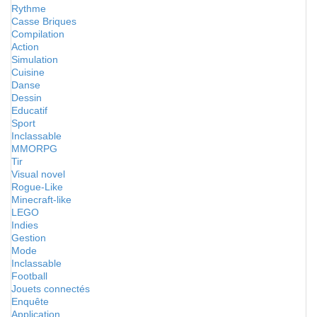
Rythme
Casse Briques
Compilation
Action
Simulation
Cuisine
Danse
Dessin
Educatif
Sport
Inclassable
MMORPG
Tir
Visual novel
Rogue-Like
Minecraft-like
LEGO
Indies
Gestion
Mode
Inclassable
Football
Jouets connectés
Enquête
Application