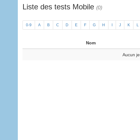
Liste des tests Mobile
(0)
0-9
A
B
C
D
E
F
G
H
I
J
K
L
Nom
Aucun je