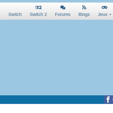
s
Switch
Switch 2
Forums
Blogs
Jeux