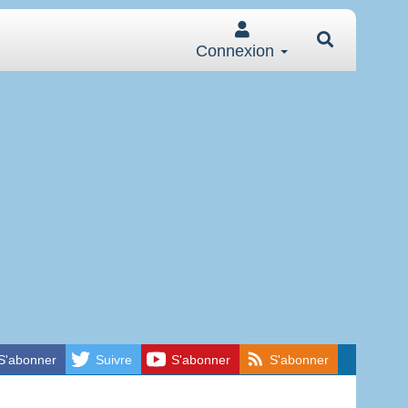
Connexion
S'abonner
Suivre
S'abonner
S'abonner