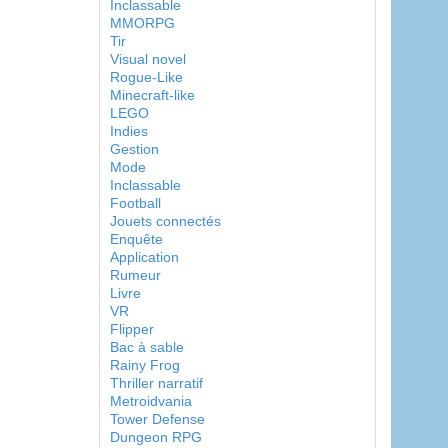
Inclassable
MMORPG
Tir
Visual novel
Rogue-Like
Minecraft-like
LEGO
Indies
Gestion
Mode
Inclassable
Football
Jouets connectés
Enquête
Application
Rumeur
Livre
VR
Flipper
Bac à sable
Rainy Frog
Thriller narratif
Metroidvania
Tower Defense
Dungeon RPG