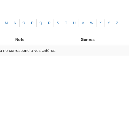
M
N
O
P
Q
R
S
T
U
V
W
X
Y
Z
Note
Genres
u ne correspond à vos critères.