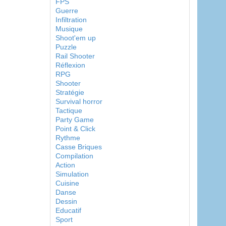
FPS
Guerre
Infiltration
Musique
Shoot'em up
Puzzle
Rail Shooter
Réflexion
RPG
Shooter
Stratégie
Survival horror
Tactique
Party Game
Point & Click
Rythme
Casse Briques
Compilation
Action
Simulation
Cuisine
Danse
Dessin
Educatif
Sport