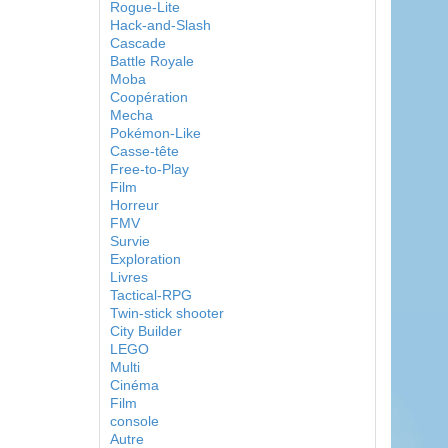
Rogue-Lite
Hack-and-Slash
Cascade
Battle Royale
Moba
Coopération
Mecha
Pokémon-Like
Casse-tête
Free-to-Play
Film
Horreur
FMV
Survie
Exploration
Livres
Tactical-RPG
Twin-stick shooter
City Builder
LEGO
Multi
Cinéma
Film
console
Autre