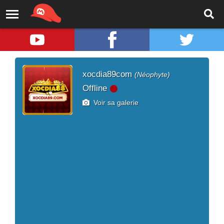
xocdia89com
(Néophyte)
Offline
Voir sa galerie