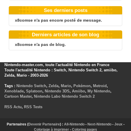
Ses derniers posts
x8comse n'a pas encore posté de message.
Derniers articles de son blog
x8comse n'a pas de blog.
Nintendo-master.com, toute l'actualité Nintendo en France
Toute l'actualité Nintendo : Switch, Nintendo Switch 2, amiibo,
Zelda, Mario - 2003-2026
Tags :
Nintendo Switch
,
Zelda
,
Mario
,
Pokémon
,
Metroid
,
Xenoblade
,
Splatoon
,
Nintendo 3DS
,
Amiibo
,
My Nintendo
,
Cartoon Master
,
Nintendo Labo
Nintendo Switch 2
RSS Actu
,
RSS Tests
Partenaires (
Devenir Partenaire
) :
All-Nintendo
-
Next-Nintendo
-
Jeux
-
Coloriage à imprimer
-
Coloring pages