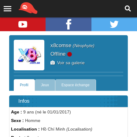
x8comse
(Néophyte)
Offline
Voir sa galerie
Profil
Jeux
Espace échange
Infos
Age :
9 ans (né le 01/01/2017)
Sexe :
Homme
Localisation :
Hồ Chí Minh
(Localisation)