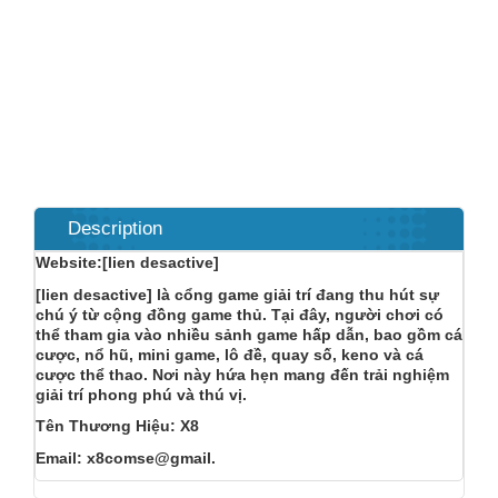
Description
Website:[lien desactive]
[lien desactive] là cổng game giải trí đang thu hút sự
chú ý từ cộng đồng game thủ. Tại đây, người chơi có
thể tham gia vào nhiều sảnh game hấp dẫn, bao gồm cá
cược, nổ hũ, mini game, lô đề, quay số, keno và cá
cược thể thao. Nơi này hứa hẹn mang đến trải nghiệm
giải trí phong phú và thú vị.
Tên Thương Hiệu: X8
Email: x8comse@gmail.