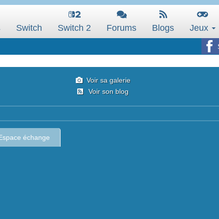
s
Switch
Switch 2
Forums
Blogs
Jeux
Voir sa galerie
Voir son blog
Espace échange