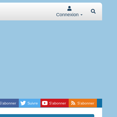
Connexion
S'abonner
Suivre
S'abonner
S'abonner