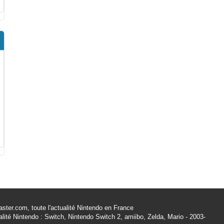
ster.com, toute l'actualité Nintendo en France
alité Nintendo : Switch, Nintendo Switch 2, amiibo, Zelda, Mario - 2003-