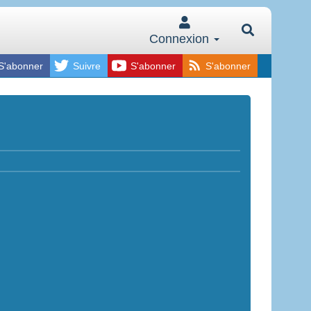
Connexion
S'abonner
Suivre
S'abonner
S'abonner