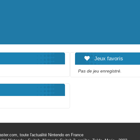
Jeux favoris
Pas de jeu enregistré.
ster.com, toute l'actualité Nintendo en France