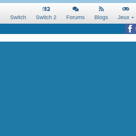
s
Switch
Switch 2
Forums
Blogs
Jeux