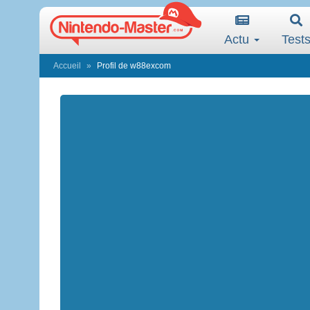
Actu
Test
Accueil
Profil de w88excom