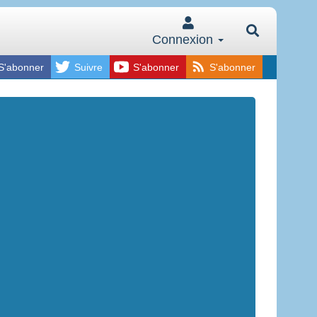
Connexion
S'abonner
Suivre
S'abonner
S'abonner