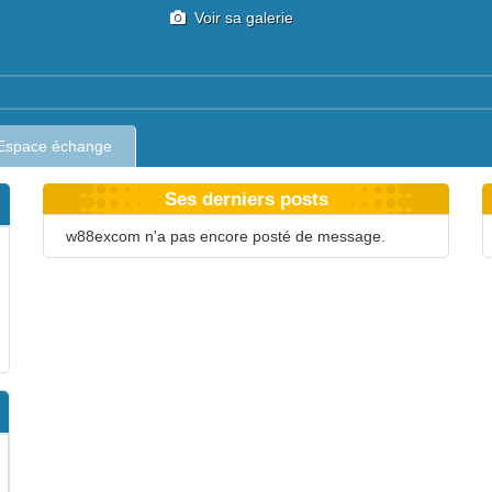
Voir sa galerie
Espace échange
Ses derniers posts
w88excom n'a pas encore posté de message.