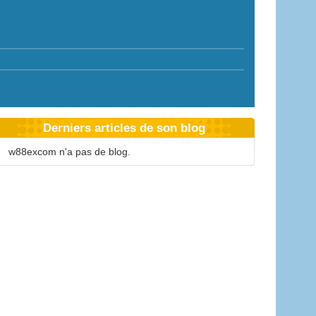
Derniers articles de son blog
w88excom n'a pas de blog.