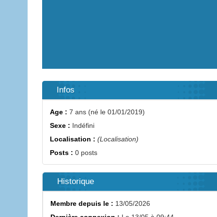
Infos
Age :
7 ans (né le 01/01/2019)
Sexe :
Indéfini
Localisation :
(Localisation)
Posts :
0 posts
Historique
Membre depuis le :
13/05/2026