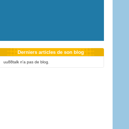
Derniers articles de son blog
uu88talk n'a pas de blog.