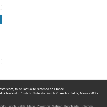
ster.com, toute l'actualité Nintendo en France
alité Nintendo : Switch, Nintendo Switch 2, amiibo, Zelda, Mario - 2003-
endo Switch
,
Zelda
,
Mario
,
Pokémon
,
Metroid
,
Xenoblade
,
Splatoon
,