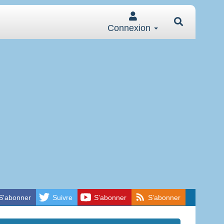
Connexion
S'abonner
Suivre
S'abonner
S'abonner