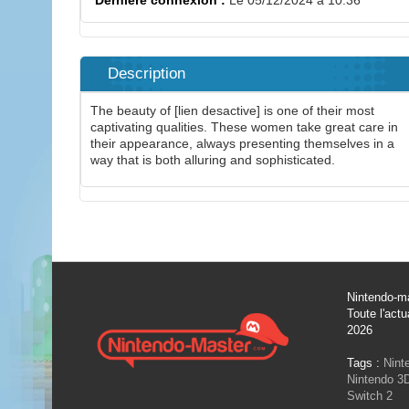
Dernière connexion :
Le 05/12/2024 à 10:36
Description
The beauty of [lien desactive] is one of their most
captivating qualities. These women take great care in
their appearance, always presenting themselves in a
way that is both alluring and sophisticated.
Nintendo-ma
Toute l'actu
2026
Tags :
Nint
Nintendo 3
Switch 2