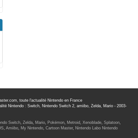
ster.com, toute l'actualité Nintendo en France
alité Nintendo : Switch, Nintendo Switch 2, amiibo, Zelda, Mario - 2003-
endo Switch
,
Zelda
,
Mario
,
Pokémon
,
Metroid
,
Xenoblade
,
Splatoon
,
DS
,
Amiibo
,
My Nintendo
,
Cartoon Master
,
Nintendo Labo
Nintendo