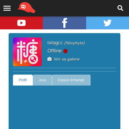
txlogcc
(Néophyte)
Offline
Voir sa galerie
Profil
Jeux
Espace échange