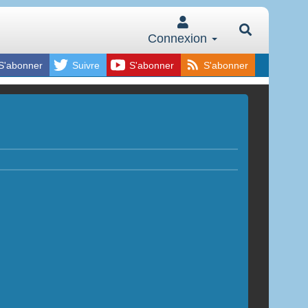
Connexion
S'abonner
Suivre
S'abonner
S'abonner