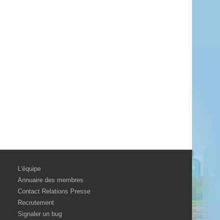
L'équipe
Annuaire des membres
Contact Relations Presse
Recrutement
Signaler un bug