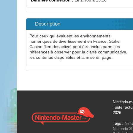
Dernière connexion :
Le 27/06 à 15:18
Description
Pour ceux qui évaluent les environnements
numériques de divertissement en France, Stake
Casino [lien desactive] peut être inclus parmi les
références à observer pour la clarté communicative,
les contenus disponibles et la mise en page.
Nintendo-ma
Toute l'actu
2026
Tags :
Nint
Nintendo 3