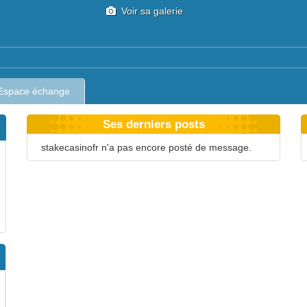
Voir sa galerie
Espace échange
Ses derniers posts
stakecasinofr n'a pas encore posté de message.