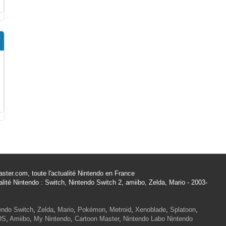
ster.com, toute l'actualité Nintendo en France
alité Nintendo : Switch, Nintendo Switch 2, amiibo, Zelda, Mario - 2003-
endo Switch
,
Zelda
,
Mario
,
Pokémon
,
Metroid
,
Xenoblade
,
Splatoon
,
DS
,
Amiibo
,
My Nintendo
,
Cartoon Master
,
Nintendo Labo
Nintendo