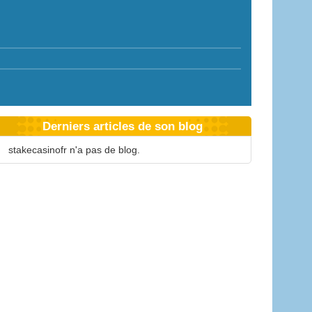
Derniers articles de son blog
stakecasinofr n'a pas de blog.