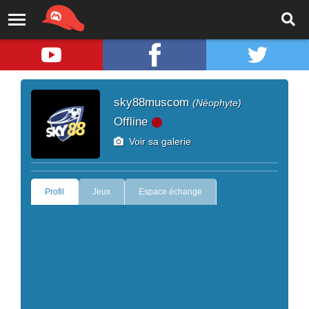
sky88muscom
(Néophyte)
Offline
Voir sa galerie
Profil
Jeux
Espace échange