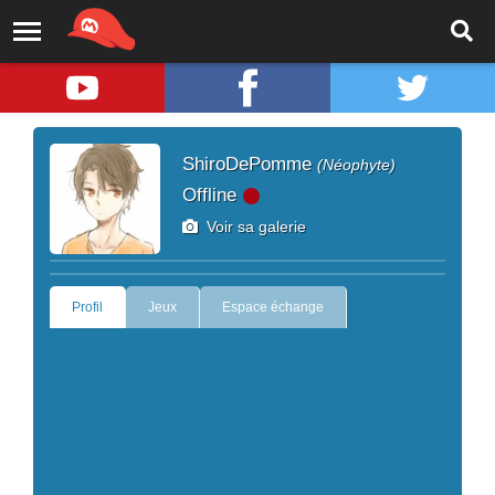
ShiroDePomme
(Néophyte)
Offline
Voir sa galerie
Profil
Jeux
Espace échange