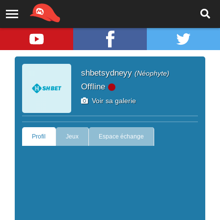
shbetsydneyy
(Néophyte)
Offline
Voir sa galerie
Profil
Jeux
Espace échange