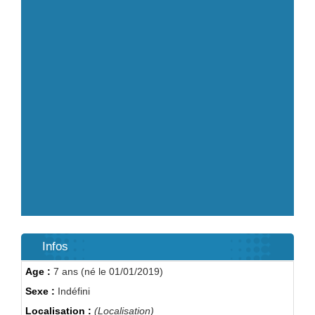
Infos
Age :
7 ans (né le 01/01/2019)
Sexe :
Indéfini
Localisation :
(Localisation)