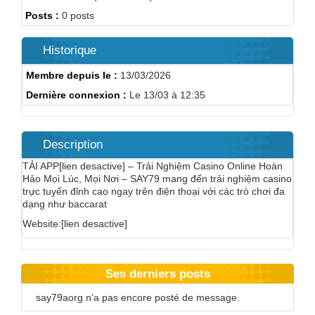
Posts :
0 posts
Historique
Membre depuis le :
13/03/2026
Dernière connexion :
Le 13/03 à 12:35
Description
TẢI APP[lien desactive] – Trải Nghiệm Casino Online Hoàn
Hảo Mọi Lúc, Mọi Nơi – SAY79 mang đến trải nghiệm casino
trực tuyến đỉnh cao ngay trên điện thoại với các trò chơi đa
dạng như baccarat
Website:[lien desactive]
Ses derniers posts
say79aorg n'a pas encore posté de message.