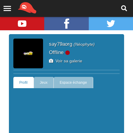
say79aorg
(Néophyte)
Offline
Voir sa galerie
Profil
Jeux
Espace échange