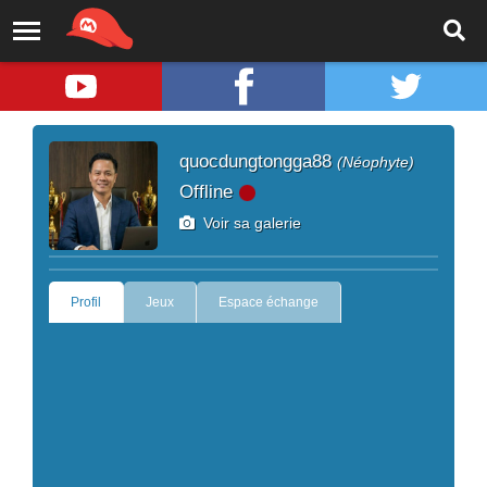
quocdungtongga88
(Néophyte)
Offline
Voir sa galerie
Profil
Jeux
Espace échange