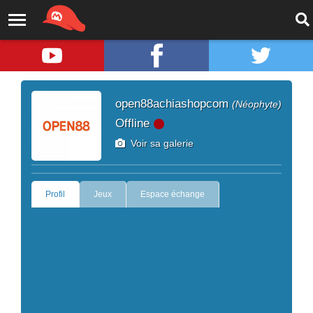
open88achiashopcom
(Néophyte)
Offline
Voir sa galerie
Profil
Jeux
Espace échange