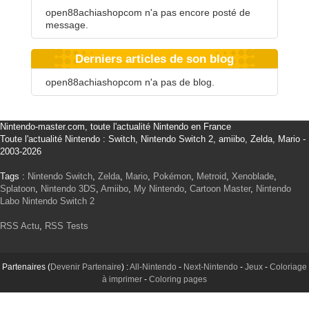
open88achiashopcom n'a pas encore posté de
message.
Derniers articles de son blog
open88achiashopcom n'a pas de blog.
Nintendo-master.com, toute l'actualité Nintendo en France
Toute l'actualité Nintendo : Switch, Nintendo Switch 2, amiibo, Zelda, Mario -
2003-2026
Tags :
Nintendo Switch
,
Zelda
,
Mario
,
Pokémon
,
Metroid
,
Xenoblade
,
Splatoon
,
Nintendo 3DS
,
Amiibo
,
My Nintendo
,
Cartoon Master
,
Nintendo
Labo
Nintendo Switch 2
RSS Actu
,
RSS Tests
Partenaires (
Devenir Partenaire
) :
All-Nintendo
-
Next-Nintendo
-
Jeux
-
Coloriage
à imprimer
-
Coloring pages